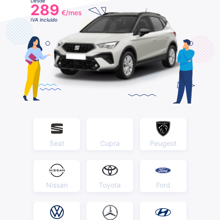
Desde
289
€/mes
IVA incluido
Seat
Cupra
Peugeot
Nissan
Toyota
Ford