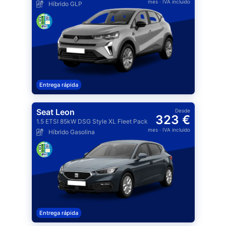
mes
· IVA incluido
Híbrido GLP
Entrega rápida
Seat Leon
Desde
323 €
1.5 ETSI 85kW DSG Style XL Fleet Pack
mes
· IVA incluido
Híbrido Gasolina
Entrega rápida