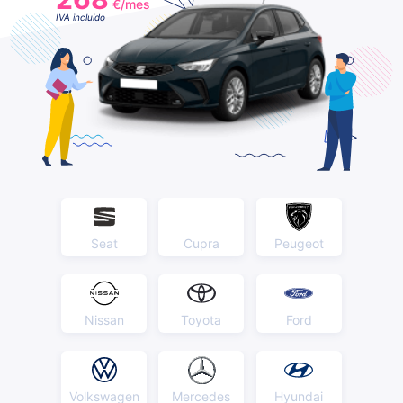
€/mes
IVA incluido
Seat
Cupra
Peugeot
Nissan
Toyota
Ford
Volkswagen
Mercedes
Hyundai