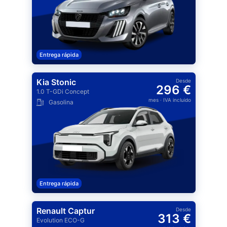
Entrega rápida
Kia Stonic
Desde
296 €
1.0 T-GDi Concept
mes
· IVA incluido
Gasolina
Entrega rápida
Renault Captur
Desde
313 €
Evolution ECO-G