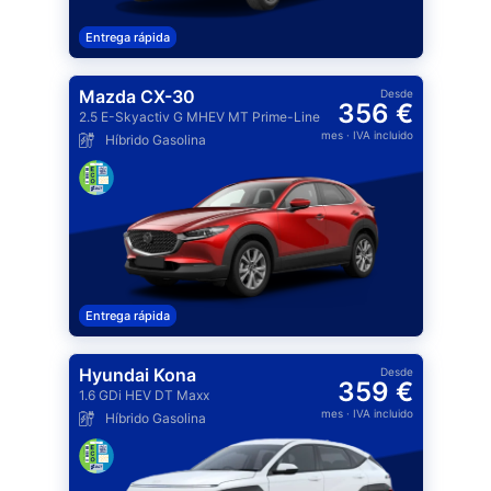
Entrega rápida
Mazda CX-30
Desde
356 €
2.5 E-Skyactiv G MHEV MT Prime-Line
mes
· IVA incluido
Híbrido Gasolina
Entrega rápida
Hyundai Kona
Desde
359 €
1.6 GDi HEV DT Maxx
mes
· IVA incluido
Híbrido Gasolina