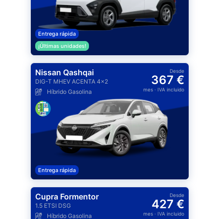
Entrega rápida
¡Últimas unidades!
Nissan Qashqai
Desde
367 €
DIG-T MHEV ACENTA 4x2
mes
· IVA incluido
Híbrido Gasolina
Entrega rápida
Cupra Formentor
Desde
427 €
1.5 ETSI DSG
mes
· IVA incluido
Híbrido Gasolina