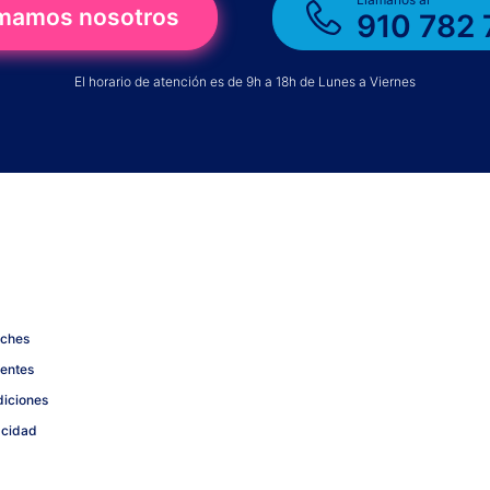
amamos nosotros
910 782 
El horario de atención es de 9h a 18h de Lunes a Viernes
oches
uentes
diciones
acidad