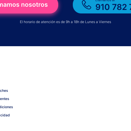
amamos nosotros
910 782 
El horario de atención es de 9h a 18h de Lunes a Viernes
oches
uentes
diciones
acidad