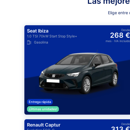
Las mejore
Elige entre
Seat Ibiza
Desde
268 €
1.0 TSI 70kW Start Stop Style+
mes
· IVA incluido
Gasolina
Entrega rápida
¡Últimas unidades!
Renault Captur
Desde
313 €