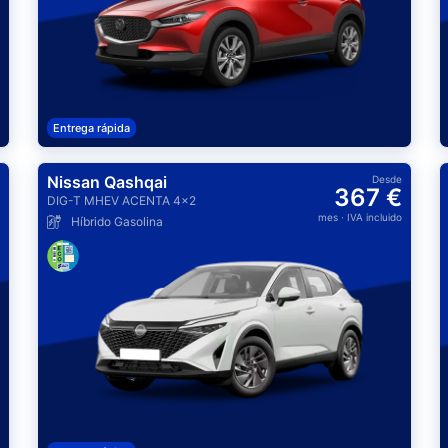
Entrega rápida
Nissan Qashqai
Desde
367 €
DIG-T MHEV ACENTA 4x2
mes
· IVA incluido
Híbrido Gasolina