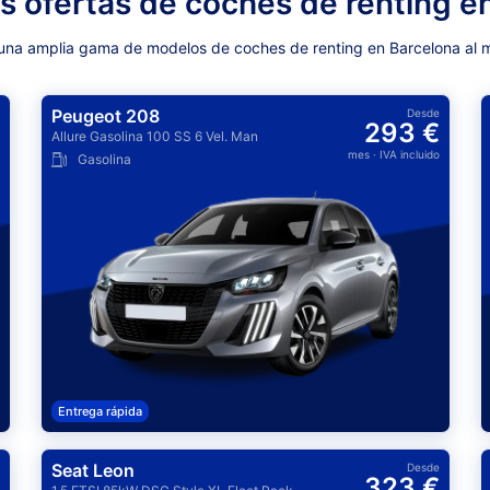
s ofertas de coches de renting e
 una amplia gama de modelos de coches de renting en Barcelona al m
Peugeot 208
Desde
293 €
Allure Gasolina 100 SS 6 Vel. Man
mes
· IVA incluido
Gasolina
Entrega rápida
Seat Leon
Desde
323 €