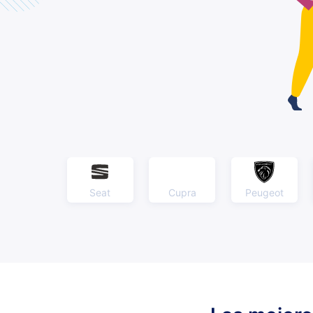
Seat
Cupra
Peugeot