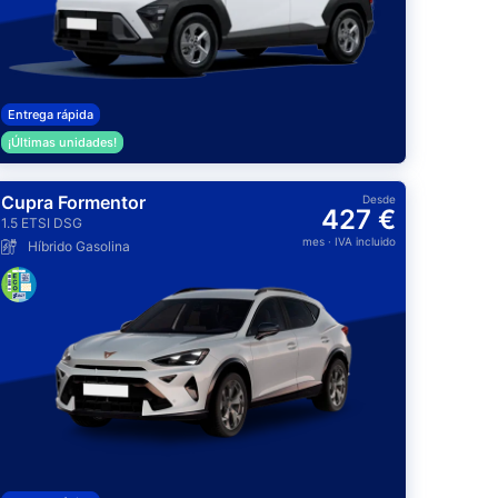
Entrega rápida
¡Últimas unidades!
Cupra Formentor
Desde
427 €
1.5 ETSI DSG
mes
· IVA incluido
Híbrido Gasolina