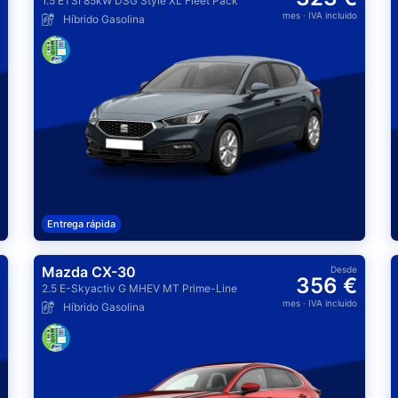
1.5 ETSI 85kW DSG Style XL Fleet Pack
mes
· IVA incluido
Híbrido Gasolina
Entrega rápida
Mazda CX-30
Desde
356 €
2.5 E-Skyactiv G MHEV MT Prime-Line
mes
· IVA incluido
Híbrido Gasolina