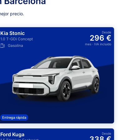
n Barcelona
ejor precio.
Kia Stonic
Desde
296 €
1.0 T-GDi Concept
mes
· IVA incluido
Gasolina
Entrega rápida
Ford Kuga
Desde
338 €