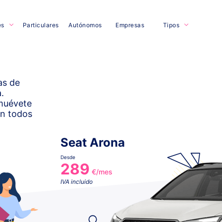
es
Particulares
Autónomos
Empresas
Tipos
as de
.
muévete
on todos
Seat Arona
Desde
289
€/mes
IVA incluido