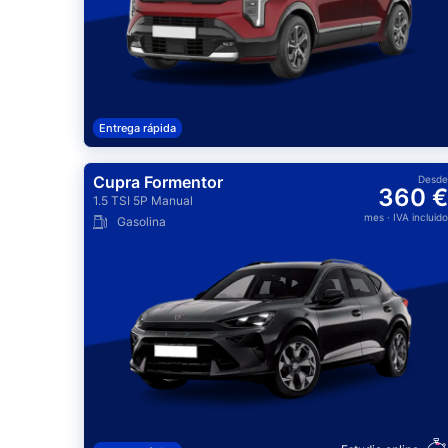
Entrega rápida
Cupra Formentor
Desde
360 €
1.5 TSI 5P Manual
mes
· IVA incluido
Gasolina