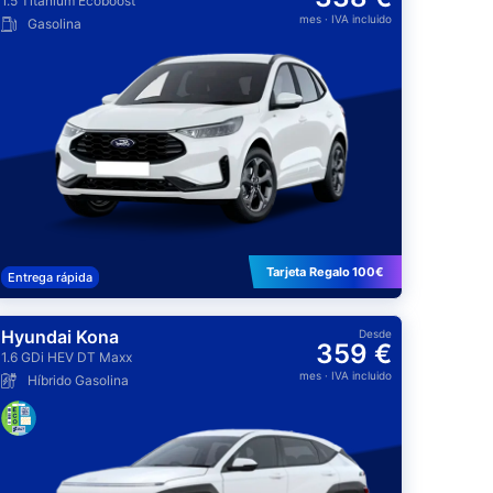
1.5 Titanium Ecoboost
mes
· IVA incluido
Gasolina
Tarjeta Regalo 100€
Entrega rápida
Hyundai Kona
Desde
359 €
1.6 GDi HEV DT Maxx
mes
· IVA incluido
Híbrido Gasolina