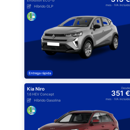
Evolution ECO-G
mes
· IVA incluido
Híbrido GLP
Entrega rápida
Kia Niro
Desde
351 €
1.6 HEV Concept
mes
· IVA incluido
Híbrido Gasolina