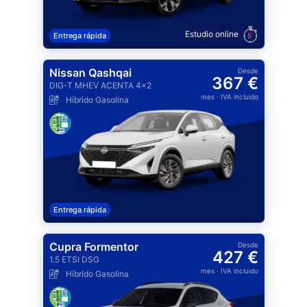
Estudio online
Entrega rápida
Nissan Qashqai
Desde
367 €
DIG-T MHEV ACENTA 4x2
mes
· IVA incluido
Híbrido Gasolina
Entrega rápida
Cupra Formentor
Desde
427 €
1.5 ETSI DSG
mes
· IVA incluido
Híbrido Gasolina