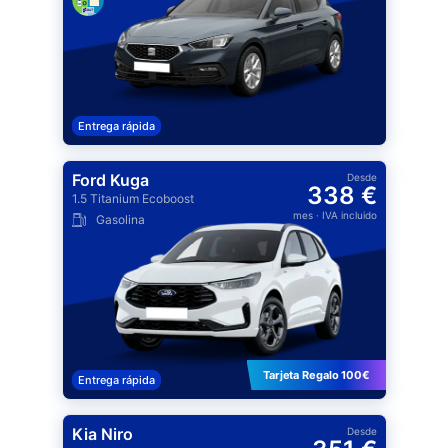
Entrega rápida
Ford Kuga
Desde
338 €
1.5 Titanium Ecoboost
mes
· IVA incluido
Gasolina
Tarjeta Regalo 100€
Entrega rápida
Kia Niro
Desde