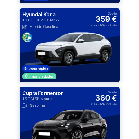
Hyundai Kona
Desde
359 €
1.6 GDi HEV DT Maxx
mes
· IVA incluido
Híbrido Gasolina
Entrega rápida
¡Últimas unidades!
Cupra Formentor
Desde
360 €
1.5 TSI 5P Manual
mes
· IVA incluido
Gasolina