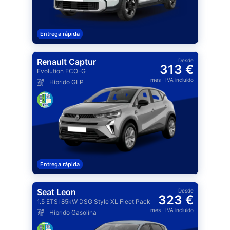
Entrega rápida
Renault Captur
Desde
313 €
Evolution ECO-G
mes
· IVA incluido
Híbrido GLP
Entrega rápida
Seat Leon
Desde
323 €
1.5 ETSI 85kW DSG Style XL Fleet Pack
mes
· IVA incluido
Híbrido Gasolina