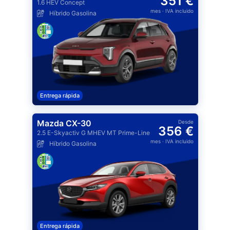
351 €
1.6 HEV Concept
mes
· IVA incluido
Híbrido Gasolina
Entrega rápida
Mazda CX-30
Desde
356 €
2.5 E-Skyactiv G MHEV MT Prime-Line
mes
· IVA incluido
Híbrido Gasolina
Entrega rápida