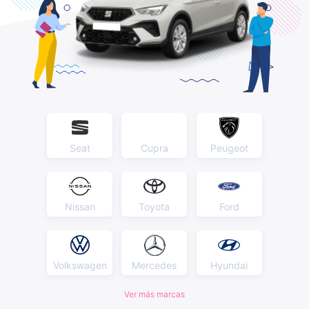
Seat
Cupra
Peugeot
Nissan
Toyota
Ford
Volkswagen
Mercedes
Hyundai
Ver más marcas