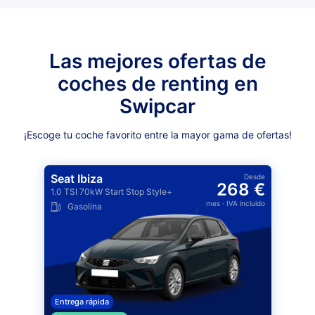
Las mejores ofertas de
coches de renting en
Swipcar
¡Escoge tu coche favorito entre la mayor gama de ofertas!
Seat Ibiza
Desde
268 €
1.0 TSI 70kW Start Stop Style+
mes
· IVA incluido
Gasolina
Entrega rápida