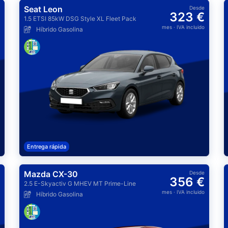
Seat Leon
Desde
323 €
1.5 ETSI 85kW DSG Style XL Fleet Pack
mes
· IVA incluido
Híbrido Gasolina
Entrega rápida
Mazda CX-30
Desde
356 €
2.5 E-Skyactiv G MHEV MT Prime-Line
mes
· IVA incluido
Híbrido Gasolina