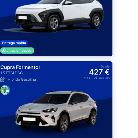
Entrega rápida
¡Últimas unidades!
Cupra Formentor
Desde
427 €
1.5 ETSI DSG
mes
· IVA incluido
Híbrido Gasolina