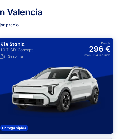
n Valencia
or precio.
Kia Stonic
Desde
296 €
1.0 T-GDi Concept
mes
· IVA incluido
Gasolina
Entrega rápida