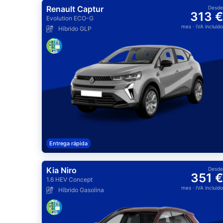
Renault Captur
Desde
313 €
Evolution ECO-G
mes
· IVA incluido
Híbrido GLP
Entrega rápida
Kia Niro
Desde
351 €
1.6 HEV Concept
mes
· IVA incluido
Híbrido Gasolina