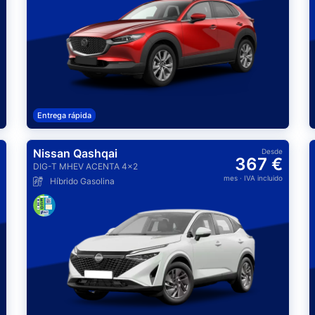
Entrega rápida
Nissan Qashqai
Desde
367 €
DIG-T MHEV ACENTA 4x2
mes
· IVA incluido
Híbrido Gasolina