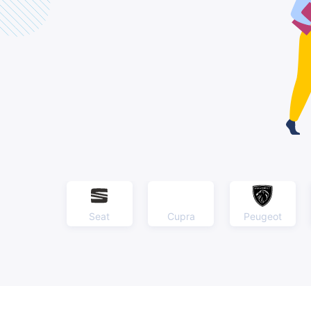
Seat
Cupra
Peugeot