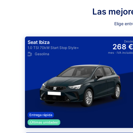
Las mejor
Elige ent
Seat Ibiza
Desde
268 €
1.0 TSI 70kW Start Stop Style+
mes
· IVA incluido
Gasolina
Entrega rápida
¡Últimas unidades!