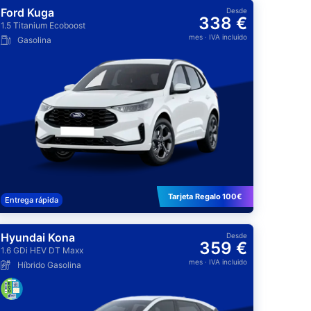
Ford Kuga
Desde
338 €
1.5 Titanium Ecoboost
mes
· IVA incluido
Gasolina
Tarjeta Regalo 100€
Entrega rápida
Hyundai Kona
Desde
359 €
1.6 GDi HEV DT Maxx
mes
· IVA incluido
Híbrido Gasolina