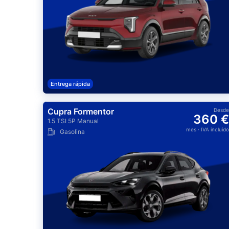
Entrega rápida
Cupra Formentor
Desde
360 €
1.5 TSI 5P Manual
mes
· IVA incluido
Gasolina