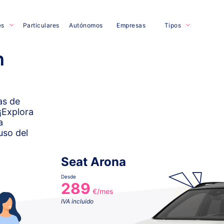
es
Particulares
Autónomos
Empresas
Tipos
n
as de
¡Explora
a
uso del
Seat Arona
Desde
289
€/mes
IVA incluido