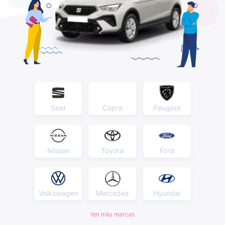
Seat
Cupra
Peugeot
Nissan
Toyota
Ford
Volkswagen
Mercedes
Hyundai
Ver más marcas