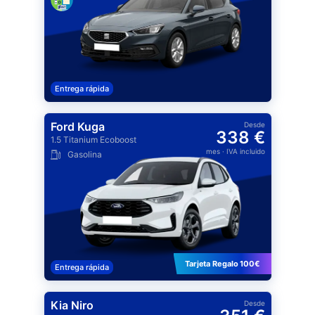
Entrega rápida
Ford Kuga
Desde
338 €
1.5 Titanium Ecoboost
mes
· IVA incluido
Gasolina
Tarjeta Regalo 100€
Entrega rápida
Kia Niro
Desde