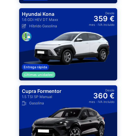
Hyundai Kona
Desde
359 €
1.6 GDi HEV DT Maxx
mes
· IVA incluido
Híbrido Gasolina
Entrega rápida
¡Últimas unidades!
Cupra Formentor
Desde
360 €
1.5 TSI 5P Manual
mes
· IVA incluido
Gasolina