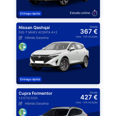
Estudio online
Entrega rápida
Nissan Qashqai
Desde
367 €
DIG-T MHEV ACENTA 4x2
mes
· IVA incluido
Híbrido Gasolina
Entrega rápida
Cupra Formentor
Desde
427 €
1.5 ETSI DSG
mes
· IVA incluido
Híbrido Gasolina