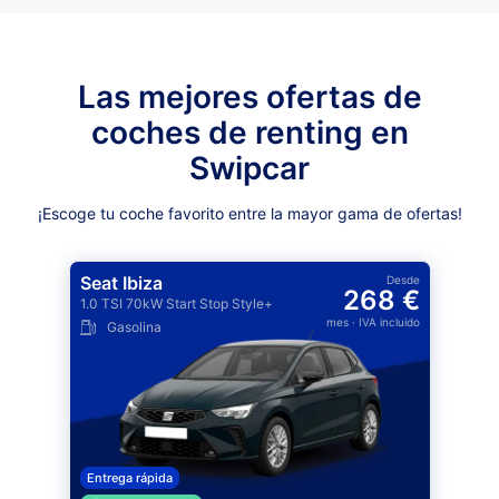
Las mejores ofertas de
coches de renting en
Swipcar
¡Escoge tu coche favorito entre la mayor gama de ofertas!
Seat Ibiza
Desde
268 €
1.0 TSI 70kW Start Stop Style+
mes
· IVA incluido
Gasolina
Entrega rápida