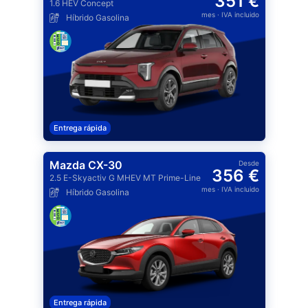
351 €
1.6 HEV Concept
mes
· IVA incluido
Híbrido Gasolina
Entrega rápida
Mazda CX-30
Desde
356 €
2.5 E-Skyactiv G MHEV MT Prime-Line
mes
· IVA incluido
Híbrido Gasolina
Entrega rápida