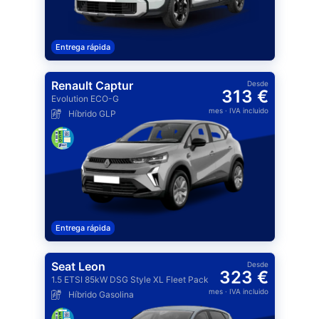
Entrega rápida
Renault Captur
Desde
313 €
Evolution ECO-G
mes
· IVA incluido
Híbrido GLP
Entrega rápida
Seat Leon
Desde
323 €
1.5 ETSI 85kW DSG Style XL Fleet Pack
mes
· IVA incluido
Híbrido Gasolina