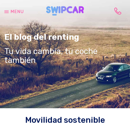
Saltar
Saltar
al
a
MENU
contenido
la
Tu
principal
barra
vida
lateral
cambia,
El blog del renting
principal
tu
coche
Tu vida cambia, tu coche
también
también
Movilidad sostenible