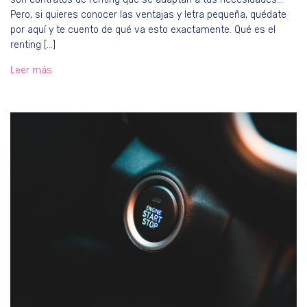
Pero, si quieres conocer las ventajas y letra pequeña, quédate
por aquí y te cuento de qué va esto exactamente. Qué es el
renting […]
Leer más