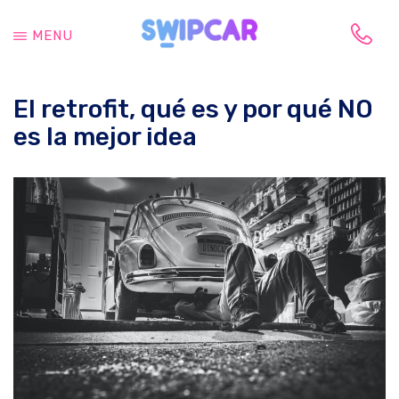
Saltar
Saltar
al
a
MENU
contenido
la
Tu
principal
barra
vida
lateral
El retrofit, qué es y por qué NO
cambia,
principal
tu
es la mejor idea
coche
también