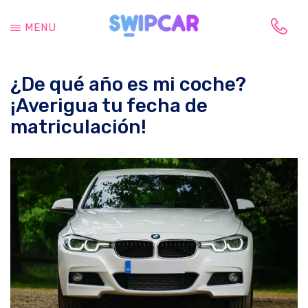
Saltar
Saltar
al
a
MENU
contenido
la
Tu
principal
barra
vida
lateral
¿De qué año es mi coche?
cambia,
principal
tu
¡Averigua tu fecha de
coche
matriculación!
también