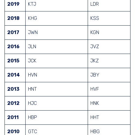
2019
KTJ
LDR
2018
KHG
KSS
2017
JWN
KGN
2016
JLN
JVZ
2015
JCK
JKZ
2014
HVN
JBY
2013
HNT
HVF
2012
HJC
HNK
2011
HBP
HHT
2010
GTC
HBG