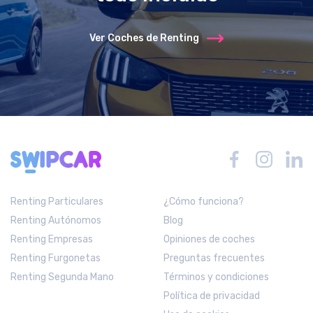
Ver Coches de Renting
Renting Particulares
¿Cómo funciona?
Renting Autónomos
Blog
Renting Empresas
Opiniones de coches
Renting Furgonetas
Preguntas frecuentes
Renting Segunda Mano
Términos y condiciones
Política de privacidad