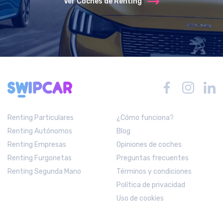
Ver Coches de Renting
Renting Particulares
¿Cómo funciona?
Renting Autónomos
Blog
Renting Empresas
Opiniones de coches
Renting Furgonetas
Preguntas frecuentes
Renting Segunda Mano
Términos y condiciones
Política de privacidad
Uso de cookies