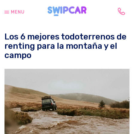
Saltar
Saltar
al
a
MENU
contenido
la
Tu
principal
barra
vida
lateral
Los 6 mejores todoterrenos de
cambia,
principal
tu
renting para la montaña y el
coche
campo
también