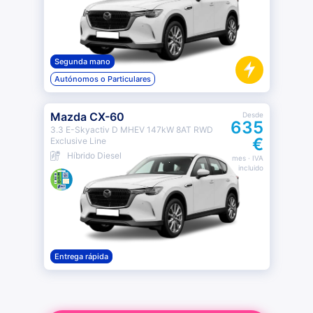
Segunda mano
Autónomos o Particulares
Mazda CX-60
Desde
635
3.3 E-Skyactiv D MHEV 147kW 8AT RWD
€
Exclusive Line
Híbrido Diesel
mes
· IVA
incluido
Entrega rápida