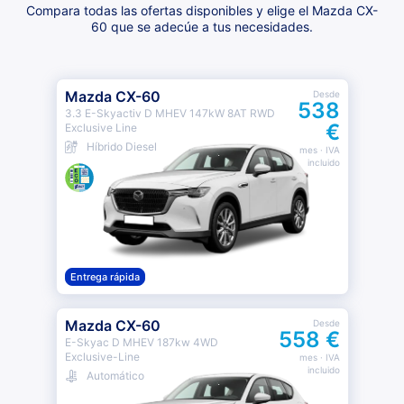
Compara todas las ofertas disponibles y elige el Mazda CX-
60 que se adecúe a tus necesidades.
Mazda CX-60
Desde
538
3.3 E-Skyactiv D MHEV 147kW 8AT RWD
€
Exclusive Line
Híbrido Diesel
mes
· IVA
incluido
Entrega rápida
Mazda CX-60
Desde
558 €
E-Skyac D MHEV 187kw 4WD
Exclusive-Line
mes
· IVA
incluido
Automático