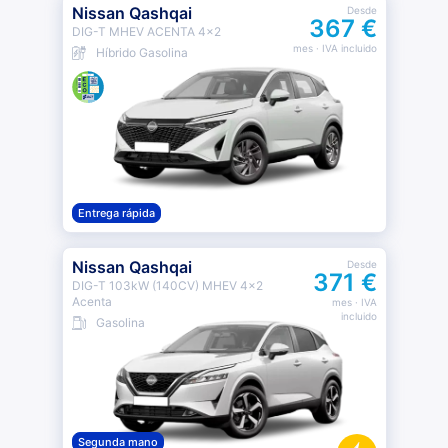
Nissan Qashqai
Desde
367 €
DIG-T MHEV ACENTA 4x2
mes
· IVA incluido
Híbrido Gasolina
Entrega rápida
Nissan Qashqai
Desde
371 €
DIG-T 103kW (140CV) MHEV 4x2
Acenta
mes
· IVA
incluido
Gasolina
Segunda mano