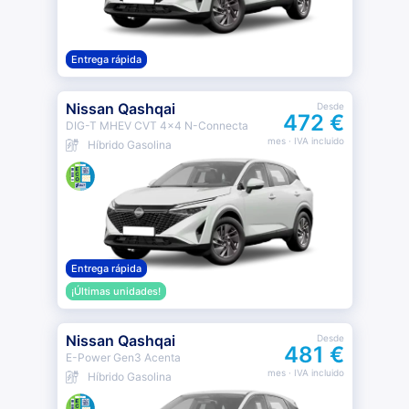
Entrega rápida
Nissan Qashqai
Desde
472 €
DIG-T MHEV CVT 4x4 N-Connecta
mes
· IVA incluido
Híbrido Gasolina
Entrega rápida
¡Últimas unidades!
Nissan Qashqai
Desde
481 €
E-Power Gen3 Acenta
mes
· IVA incluido
Híbrido Gasolina