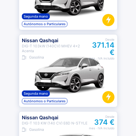
Segunda mano
Autónomos o Particulares
Nissan Qashqai
Desde
371.14
DIG-T 103kW (140CV) MHEV 4x2
€
Acenta
Gasolina
mes
· IVA incluido
Segunda mano
Autónomos o Particulares
Nissan Qashqai
Desde
374 €
DIG-T 103 KW (140 CV) E6D N-STYLE
mes
· IVA incluido
Gasolina