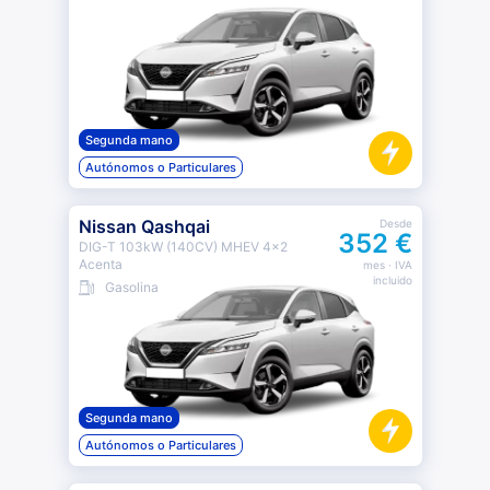
Segunda mano
Autónomos o Particulares
Nissan Qashqai
Desde
352 €
DIG-T 103kW (140CV) MHEV 4x2
Acenta
mes
· IVA
incluido
Gasolina
Segunda mano
Autónomos o Particulares