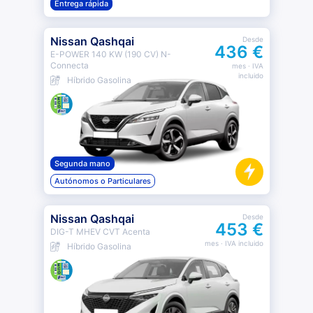
Entrega rápida
Nissan Qashqai
Desde
436 €
E-POWER 140 KW (190 CV) N-
Connecta
mes
· IVA
incluido
Híbrido Gasolina
Segunda mano
Autónomos o Particulares
Nissan Qashqai
Desde
453 €
DIG-T MHEV CVT Acenta
mes
· IVA incluido
Híbrido Gasolina