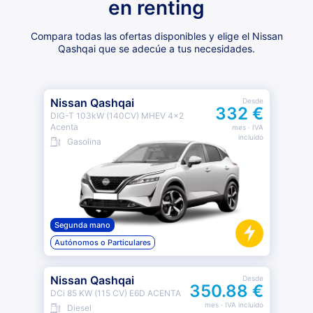
en renting
Compara todas las ofertas disponibles y elige el Nissan
Qashqai que se adecúe a tus necesidades.
Nissan Qashqai
Desde
332 €
DIG-T 103kW (140CV) MHEV 4x2
Acenta
mes
· IVA
incluido
Gasolina
Segunda mano
Autónomos o Particulares
Nissan Qashqai
Desde
350.88 €
DCi 85 KW (115 CV) E6D ACENTA
mes
· IVA incluido
Diesel