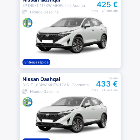
425 €
5P DIG-T 117KW MHEV 4x2 Acenta
mes
· IVA incluido
Híbrido Gasolina
Entrega rápida
Nissan Qashqai
Desde
433 €
DIG-T 103kW MHEV 12V N-Connecta
mes
· IVA incluido
Híbrido Gasolina