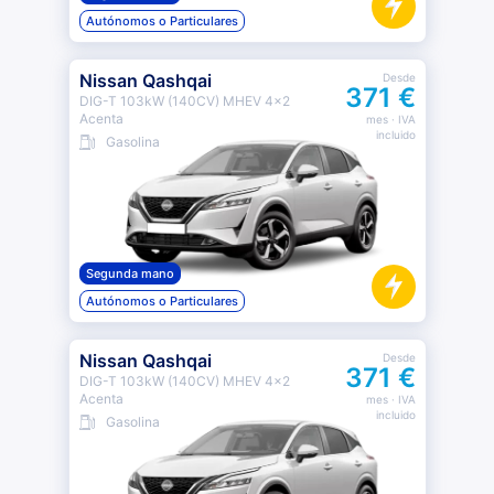
Autónomos o Particulares
Nissan Qashqai
Desde
371 €
DIG-T 103kW (140CV) MHEV 4x2
Acenta
mes
· IVA
incluido
Gasolina
Segunda mano
Autónomos o Particulares
Nissan Qashqai
Desde
371 €
DIG-T 103kW (140CV) MHEV 4x2
Acenta
mes
· IVA
incluido
Gasolina