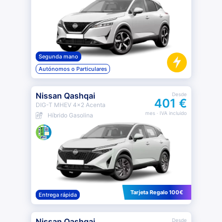
Segunda mano
Autónomos o Particulares
Nissan Qashqai
Desde
401 €
DIG-T MHEV 4x2 Acenta
mes
· IVA incluido
Híbrido Gasolina
Tarjeta Regalo 100€
Entrega rápida
Nissan Qashqai
Desde