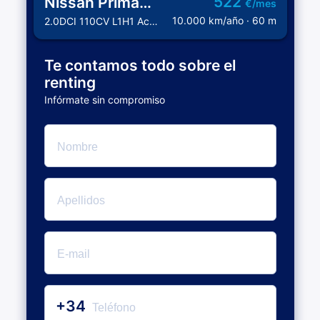
522
Nissan Primastar Furgón
€/mes
10.000 km/año · 60 m
2.0DCI 110CV L1H1 Acenta
Te contamos todo sobre el
renting
Infórmate sin compromiso
+34