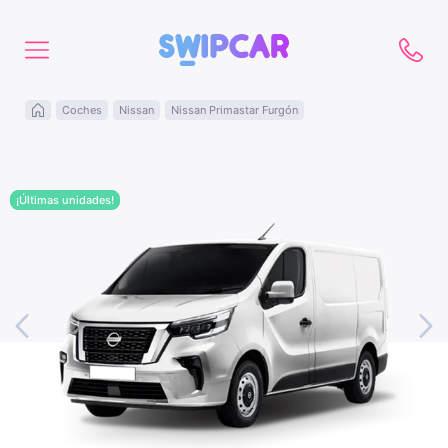
Coches
Nissan
Nissan Primastar Furgón
¡Últimas unidades!