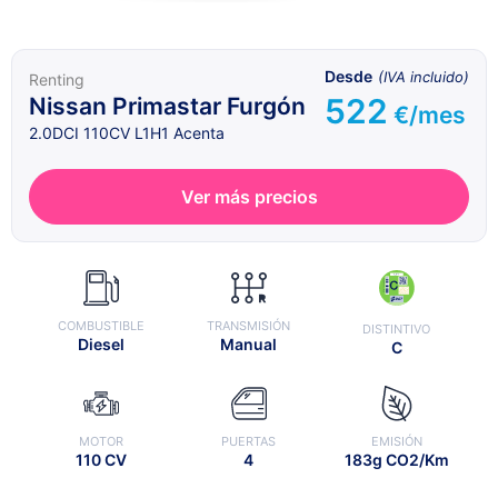
Desde
(IVA incluido)
Renting
522
Nissan Primastar Furgón
€/mes
2.0DCI 110CV L1H1 Acenta
Ver más precios
COMBUSTIBLE
TRANSMISIÓN
DISTINTIVO
Diesel
Manual
C
MOTOR
PUERTAS
EMISIÓN
110 CV
4
183g CO2/Km