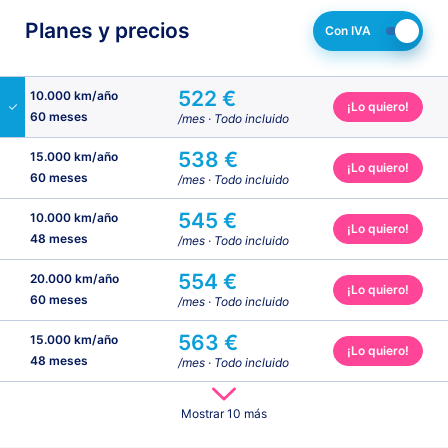
Planes y precios
Con IVA
522 €
10.000 km/año
¡Lo quiero!
60 meses
/mes
· Todo incluido
538 €
15.000 km/año
¡Lo quiero!
60 meses
/mes
· Todo incluido
545 €
10.000 km/año
¡Lo quiero!
48 meses
/mes
· Todo incluido
554 €
20.000 km/año
¡Lo quiero!
60 meses
/mes
· Todo incluido
563 €
15.000 km/año
¡Lo quiero!
48 meses
/mes
· Todo incluido
582 €
602 €
581 €
587 €
612 €
623 €
654 €
623 €
646 €
686 €
20.000 km/año
10.000 km/año
25.000 km/año
15.000 km/año
25.000 km/año
20.000 km/año
30.000 km/año
30.000 km/año
25.000 km/año
30.000 km/año
48 meses
36 meses
60 meses
36 meses
48 meses
36 meses
60 meses
48 meses
36 meses
36 meses
/mes
/mes
/mes
/mes
/mes
/mes
/mes
/mes
/mes
/mes
Mostrar 10 más
· Todo incluido
· Todo incluido
· Todo incluido
· Todo incluido
· Todo incluido
· Todo incluido
· Todo incluido
· Todo incluido
· Todo incluido
· Todo incluido