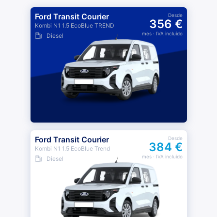
Ford Transit Courier
Desde
356 €
Kombi N1 1.5 EcoBlue TREND
mes
· IVA incluido
Diesel
Ford Transit Courier
Desde
384 €
Kombi N1 1.5 EcoBlue Trend
mes
· IVA incluido
Diesel