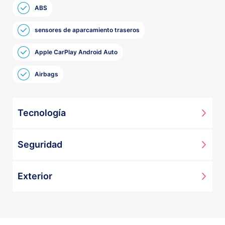
ABS
sensores de aparcamiento traseros
Apple CarPlay Android Auto
Airbags
Tecnología
Apple Carplay /Android Auto
Seguridad
Sensores de aparcamiento traseros
Airbags
Exterior
ABS
Rueda de repuesto