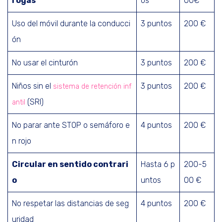
rogas
os
00€
Uso del móvil durante la conducci
3 puntos
200 €
ón
No usar el cinturón
3 puntos
200 €
Niños sin el
3 puntos
200 €
sistema de retención inf
(SRI)
antil
No parar ante STOP o semáforo e
4 puntos
200 €
n rojo
Circular en sentido contrari
Hasta 6 p
200-5
o
untos
00 €
No respetar las distancias de seg
4 puntos
200 €
uridad