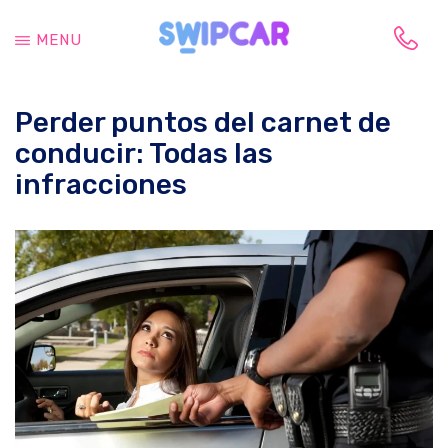
Saltar
Saltar
al
a
MENU
contenido
la
Tu
principal
barra
vida
lateral
Perder puntos del carnet de
cambia,
principal
tu
conducir: Todas las
coche
infracciones
también