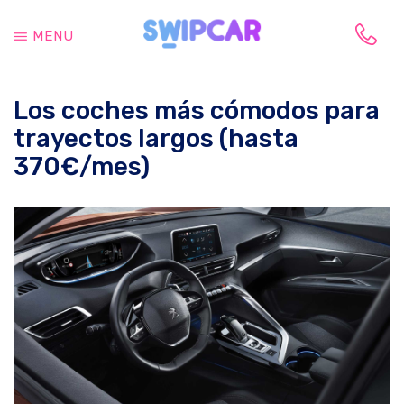
Saltar
Saltar
al
a
MENU
contenido
la
Tu
principal
barra
vida
lateral
Los coches más cómodos para
cambia,
principal
tu
trayectos largos (hasta
coche
370€/mes)
también