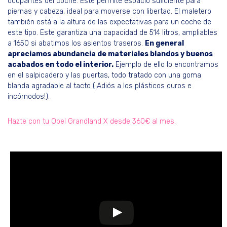
ocupantes del coche. Este permite espacio suficiente para
piernas y cabeza, ideal para moverse con libertad. El maletero
también está a la altura de las expectativas para un coche de
este tipo. Este garantiza una capacidad de 514 litros, ampliables
a 1650 si abatimos los asientos traseros.
En general
apreciamos abundancia de materiales blandos y buenos
acabados en todo el interior.
Ejemplo de ello lo encontramos
en el salpicadero y las puertas, todo tratado con una goma
blanda agradable al tacto (¡Adiós a los plásticos duros e
incómodos!).
Hazte con tu Opel Grandland X desde 360€ al mes.