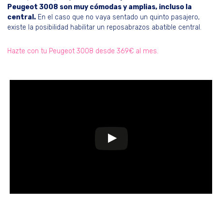
Peugeot 3008 son muy cómodas y amplias, incluso la
central.
En el caso que no vaya sentado un quinto pasajero,
existe la posibilidad habilitar un reposabrazos abatible central.
Hazte con tu Peugeot 3008 desde 369€ al mes.