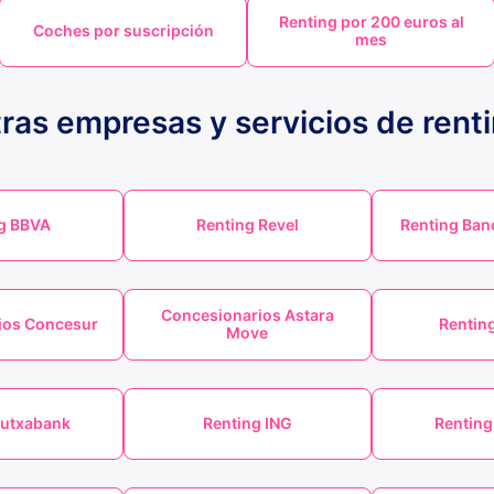
Renting por 200 euros al
Coches por suscripción
mes
ras empresas y servicios de rent
g BBVA
Renting Revel
Renting Ban
Concesionarios Astara
ios Concesur
Rentin
Move
Kutxabank
Renting ING
Renting