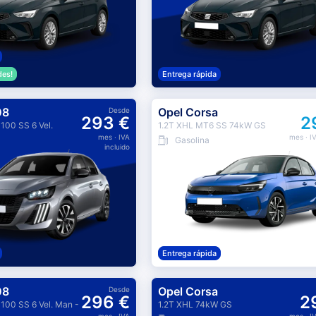
des!
Entrega rápida
08
Opel Corsa
Desde
293 €
2
 100 SS 6 Vel.
1.2T XHL MT6 SS 74kW GS
mes
· IVA
mes
· I
Gasolina
incluido
Entrega rápida
08
Opel Corsa
Desde
296 €
2
 100 SS 6 Vel. Man -
1.2T XHL 74kW GS