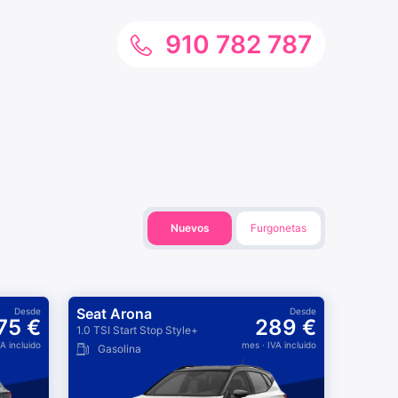
910 782 787
Nuevos
Furgonetas
Seat Arona
Desde
Desde
75 €
289 €
1.0 TSI Start Stop Style+
VA incluido
mes
· IVA incluido
Gasolina