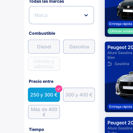
Todas las marcas
Marca
Entrega rápida
¡Últimas unida
Combustible
Diesel
Gasolina
Peugeot 2
Allure Gasolina
Man
Híbrido y
Gasolina
eléctrico
Precio entre
250 y 300 €
300 y 400 €
Entrega rápida
Más de 400
€
Peugeot 2
Allure Gasolina
Tiempo
Turbo