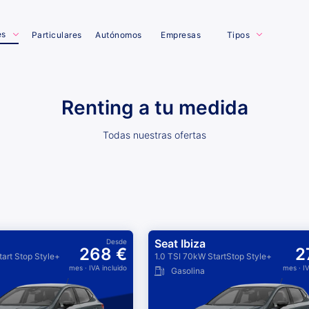
es
Particulares
Autónomos
Empresas
Tipos
Renting a tu medida
Todas nuestras ofertas
Seat Ibiza
Desde
268 €
2
tart Stop Style+
1.0 TSI 70kW StartStop Style+
mes
· IVA incluido
mes
· I
Gasolina