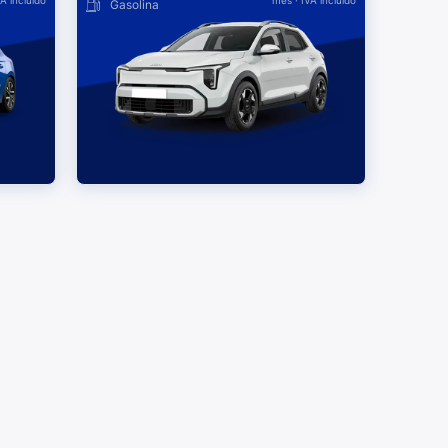
VA incluido
mes
· IVA incluido
Gasolina