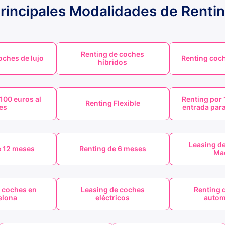
rincipales Modalidades de Renti
Renting de coches
oches de lujo
Renting coch
híbridos
100 euros al
Renting por 
Renting Flexible
es
entrada para
Leasing d
e 12 meses
Renting de 6 meses
Ma
 coches en
Leasing de coches
Renting 
elona
eléctricos
autom