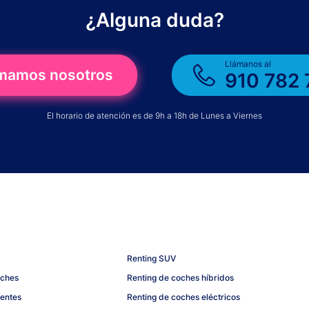
¿Alguna duda?
Llámanos al
amamos nosotros
910 782 
El horario de atención es de 9h a 18h de Lunes a Viernes
Renting SUV
oches
Renting de coches híbridos
uentes
Renting de coches eléctricos