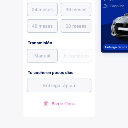
Gasolina
24 meses
36 meses
48 meses
60 meses
Transmisión
Entrega rápida
Manual
Automático
Tu coche en pocos días
Entrega rápida
Borrar filtros