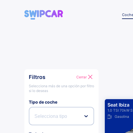
Coch
Filtros
Cerrar
Selecciona más de una opción por filtro
si lo deseas
Tipo de coche
Seat Ibiza
1.0 TSI 70kW S
Selecciona tipo
Gasolina