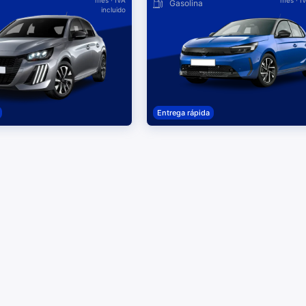
mes
· IVA
mes
· I
Gasolina
incluido
Entrega rápida