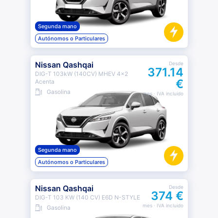
Segunda mano
Autónomos o Particulares
Nissan Qashqai
Desde
371.14
DIG-T 103kW (140CV) MHEV 4x2
€
Acenta
Gasolina
mes
· IVA incluido
Segunda mano
Autónomos o Particulares
Nissan Qashqai
Desde
374 €
DIG-T 103 KW (140 CV) E6D N-STYLE
mes
· IVA incluido
Gasolina