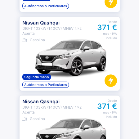
Autónomos o Particulares
Nissan Qashqai
Desde
371 €
DIG-T 103kW (140CV) MHEV 4x2
Acenta
mes
· IVA
incluido
Gasolina
Segunda mano
Autónomos o Particulares
Nissan Qashqai
Desde
371 €
DIG-T 103kW (140CV) MHEV 4x2
Acenta
mes
· IVA
incluido
Gasolina