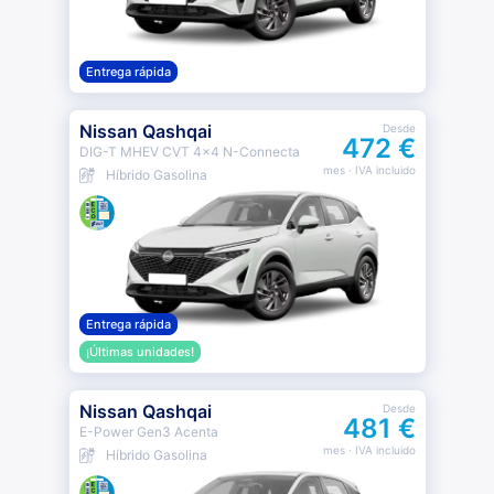
Entrega rápida
Nissan Qashqai
Desde
472 €
DIG-T MHEV CVT 4x4 N-Connecta
mes
· IVA incluido
Híbrido Gasolina
Entrega rápida
¡Últimas unidades!
Nissan Qashqai
Desde
481 €
E-Power Gen3 Acenta
mes
· IVA incluido
Híbrido Gasolina