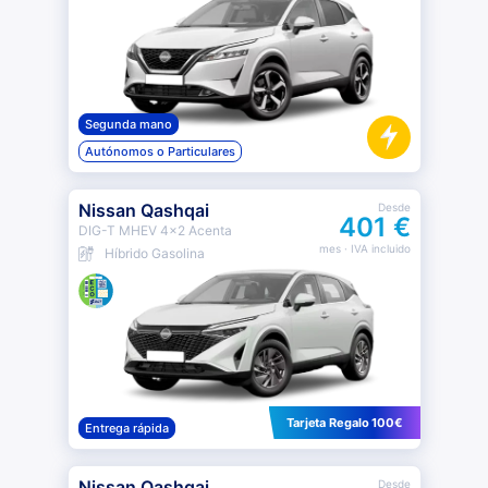
Segunda mano
Autónomos o Particulares
Nissan Qashqai
Desde
401 €
DIG-T MHEV 4x2 Acenta
mes
· IVA incluido
Híbrido Gasolina
Tarjeta Regalo 100€
Entrega rápida
Nissan Qashqai
Desde