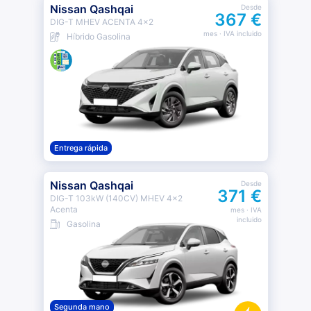
Nissan Qashqai
Desde
367 €
DIG-T MHEV ACENTA 4x2
mes
· IVA incluido
Híbrido Gasolina
Entrega rápida
Nissan Qashqai
Desde
371 €
DIG-T 103kW (140CV) MHEV 4x2
Acenta
mes
· IVA
incluido
Gasolina
Segunda mano