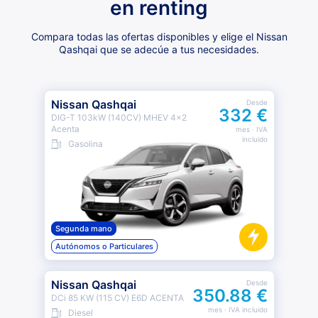
en renting
Compara todas las ofertas disponibles y elige el Nissan
Qashqai que se adecúe a tus necesidades.
Nissan Qashqai
Desde
332 €
DIG-T 103kW (140CV) MHEV 4x2
Acenta
mes
· IVA
incluido
Gasolina
Segunda mano
Autónomos o Particulares
Nissan Qashqai
Desde
350.88 €
DCi 85 KW (115 CV) E6D ACENTA
mes
· IVA incluido
Diesel