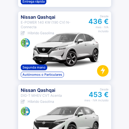
Entrega rápida
Nissan Qashqai
Desde
436 €
E-POWER 140 KW (190 CV) N-
Connecta
mes
· IVA
incluido
Híbrido Gasolina
Segunda mano
Autónomos o Particulares
Nissan Qashqai
Desde
453 €
DIG-T MHEV CVT Acenta
mes
· IVA incluido
Híbrido Gasolina