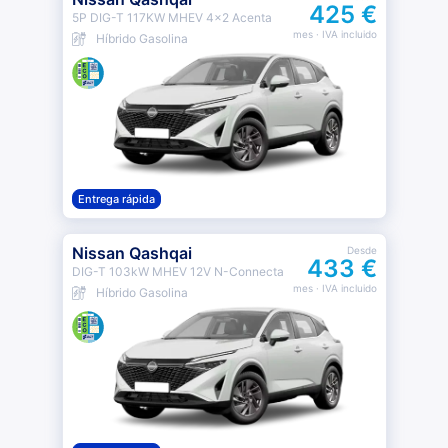
425 €
5P DIG-T 117KW MHEV 4x2 Acenta
mes
· IVA incluido
Híbrido Gasolina
Entrega rápida
Nissan Qashqai
Desde
433 €
DIG-T 103kW MHEV 12V N-Connecta
mes
· IVA incluido
Híbrido Gasolina