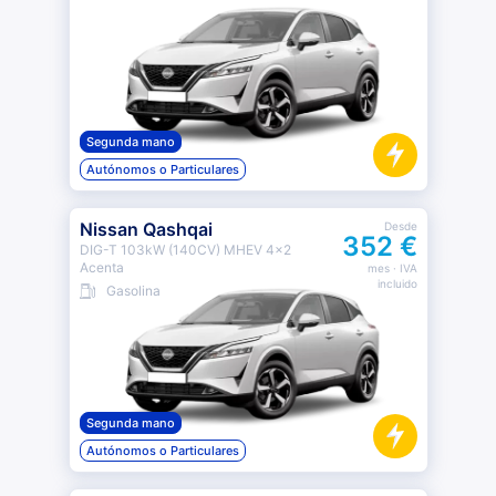
Segunda mano
Autónomos o Particulares
Nissan Qashqai
Desde
352 €
DIG-T 103kW (140CV) MHEV 4x2
Acenta
mes
· IVA
incluido
Gasolina
Segunda mano
Autónomos o Particulares