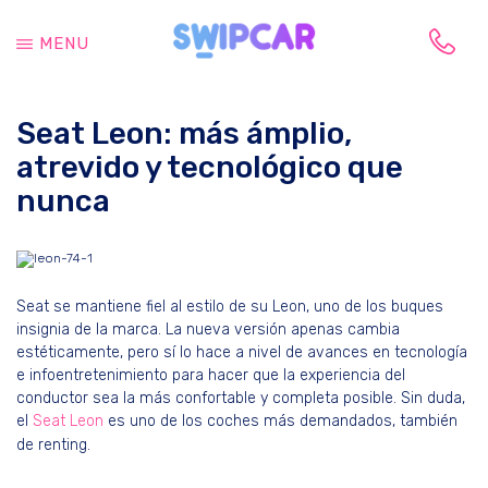
Saltar
Saltar
al
a
MENU
contenido
la
Tu
principal
barra
vida
lateral
Seat Leon: más ámplio,
cambia,
principal
tu
atrevido y tecnológico que
coche
nunca
también
Seat se mantiene fiel al estilo de su Leon, uno de los buques
insignia de la marca. La nueva versión apenas cambia
estéticamente, pero sí lo hace a nivel de avances en tecnología
e infoentretenimiento para hacer que la experiencia del
conductor sea la más confortable y completa posible. Sin duda,
el
Seat Leon
es uno de los coches más demandados, también
de renting.