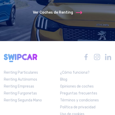
Ver Coches de Renting
Renting Particulares
¿Cómo funciona?
Renting Autónomos
Blog
Renting Empresas
Opiniones de coches
Renting Furgonetas
Preguntas frecuentes
Renting Segunda Mano
Términos y condiciones
Política de privacidad
Uso de cookies