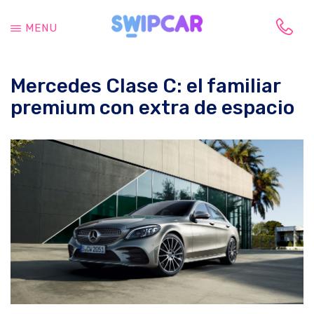
Saltar
Saltar
al
a
MENU
contenido
la
Tu
principal
barra
vida
lateral
Mercedes Clase C: el familiar
cambia,
principal
tu
premium con extra de espacio
coche
también