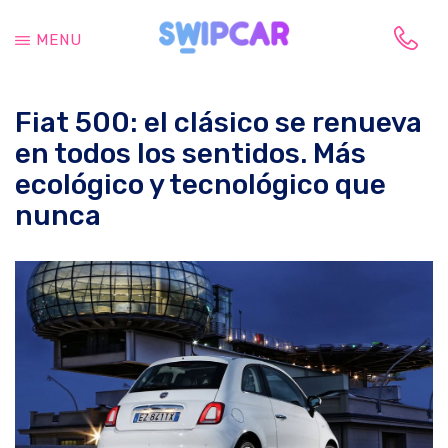
Saltar
Saltar
al
a
MENU
contenido
la
Tu
principal
barra
vida
lateral
Fiat 500: el clásico se renueva
cambia,
principal
tu
en todos los sentidos. Más
coche
ecológico y tecnológico que
también
nunca