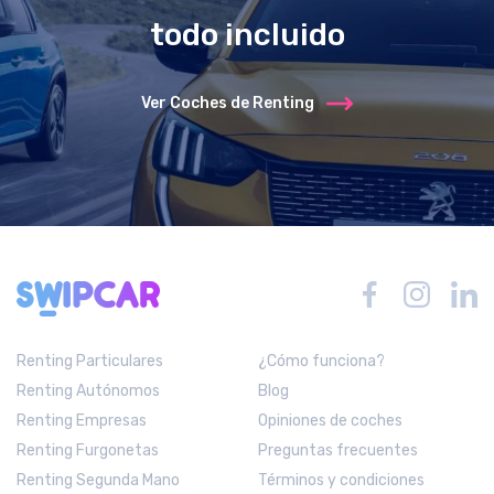
todo incluido
Ver Coches de Renting
Renting Particulares
¿Cómo funciona?
Renting Autónomos
Blog
Renting Empresas
Opiniones de coches
Renting Furgonetas
Preguntas frecuentes
Renting Segunda Mano
Términos y condiciones