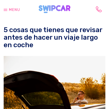
Saltar
Saltar
al
a
MENU
contenido
la
Tu
principal
barra
vida
lateral
5 cosas que tienes que revisar
cambia,
principal
tu
antes de hacer un viaje largo
coche
en coche
también