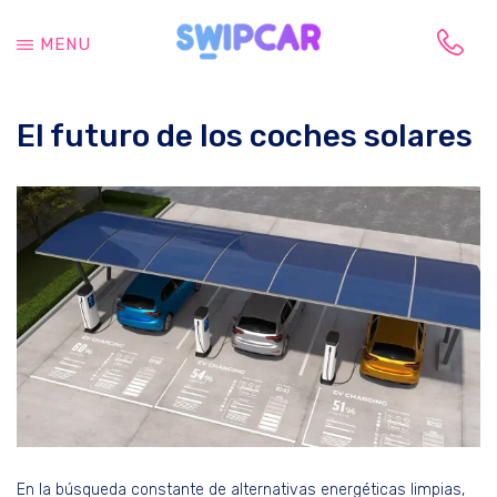
Saltar
Saltar
al
a
MENU
contenido
la
Tu
principal
barra
vida
lateral
El futuro de los coches solares
cambia,
principal
tu
coche
también
En la búsqueda constante de alternativas energéticas limpias,