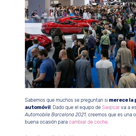
Sabemos que muchos se preguntan si
merece la 
automóvil
. Dado que el equipo de
Swipcar
va a es
Automobile Barcelona 2021
, creemos que es una oc
buena ocasión para
cambiar de coche
.