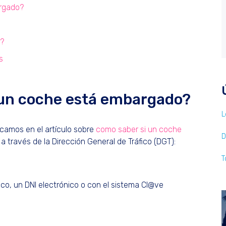
rgado?
s?
s
 un coche está embargado?
L
icamos en el artículo sobre
como saber si un coche
D
s a través de la Dirección General de Tráfico (DGT):
T
nico, un DNI electrónico o con el sistema Cl@ve