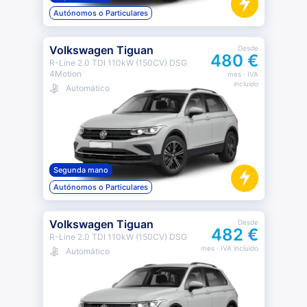
Autónomos o Particulares
Volkswagen Tiguan
Desde
480 €
R-Line 2.0 TDI 110kW (150CV) DSG
4Motion
mes
· IVA
incluido
Automático
Segunda mano
Autónomos o Particulares
Volkswagen Tiguan
Desde
482 €
R-Line 2.0 TDI 110kW (150CV) DSG
mes
· IVA incluido
Automático