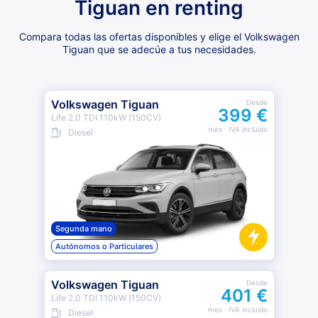
Tiguan en renting
Compara todas las ofertas disponibles y elige el Volkswagen
Tiguan que se adecúe a tus necesidades.
Volkswagen Tiguan
Desde
399 €
Life 2.0 TDI 110kW (150CV)
mes
· IVA incluido
Diesel
Segunda mano
Autónomos o Particulares
Volkswagen Tiguan
Desde
401 €
Life 2.0 TDI 110kW (150CV)
mes
· IVA incluido
Diesel