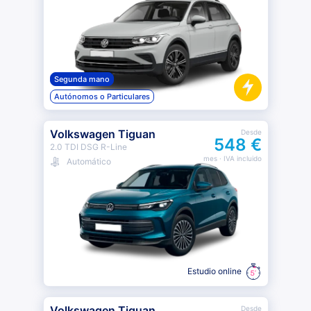
Segunda mano
Autónomos o Particulares
Volkswagen Tiguan
Desde
548 €
2.0 TDI DSG R-Line
mes
· IVA incluido
Automático
Estudio online
Volkswagen Tiguan
Desde