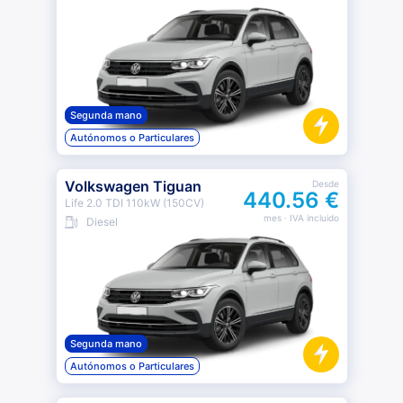
Segunda mano
Autónomos o Particulares
Volkswagen Tiguan
Desde
440.56 €
Life 2.0 TDI 110kW (150CV)
mes
· IVA incluido
Diesel
Segunda mano
Autónomos o Particulares