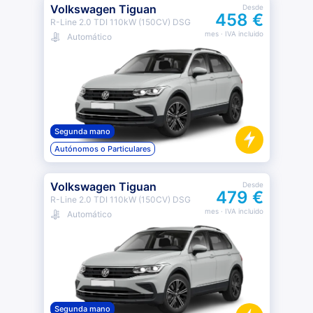
Volkswagen Tiguan
Desde
458 €
R-Line 2.0 TDI 110kW (150CV) DSG
mes
· IVA incluido
Automático
Segunda mano
Autónomos o Particulares
Volkswagen Tiguan
Desde
479 €
R-Line 2.0 TDI 110kW (150CV) DSG
mes
· IVA incluido
Automático
Segunda mano