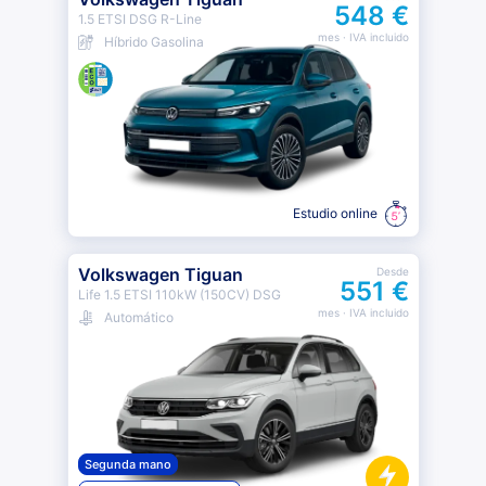
548 €
1.5 ETSI DSG R-Line
mes
· IVA incluido
Híbrido Gasolina
Estudio online
Volkswagen Tiguan
Desde
551 €
Life 1.5 ETSI 110kW (150CV) DSG
mes
· IVA incluido
Automático
Segunda mano