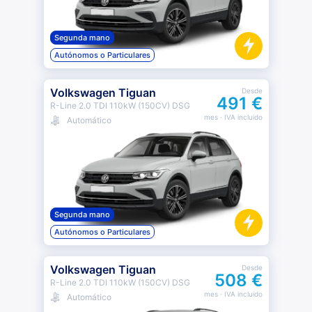
Segunda mano
Autónomos o Particulares
Volkswagen Tiguan
Desde
491 €
R-Line 2.0 TDI 110kW (150CV) DSG
mes
· IVA incluido
Automático
Segunda mano
Autónomos o Particulares
Volkswagen Tiguan
Desde
508 €
R-Line 2.0 TDI 110kW (150CV) DSG
mes
· IVA incluido
Automático