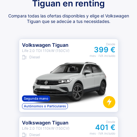
Tiguan en renting
Compara todas las ofertas disponibles y elige el Volkswagen
Tiguan que se adecúe a tus necesidades.
Volkswagen Tiguan
Desde
399 €
Life 2.0 TDI 110kW (150CV)
mes
· IVA incluido
Diesel
Segunda mano
Autónomos o Particulares
Volkswagen Tiguan
Desde
401 €
Life 2.0 TDI 110kW (150CV)
mes
· IVA incluido
Diesel