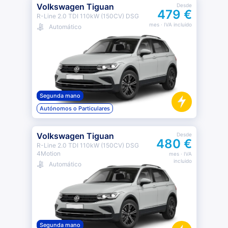
Volkswagen Tiguan
Desde
479 €
R-Line 2.0 TDI 110kW (150CV) DSG
mes
· IVA incluido
Automático
Segunda mano
Autónomos o Particulares
Volkswagen Tiguan
Desde
480 €
R-Line 2.0 TDI 110kW (150CV) DSG
4Motion
mes
· IVA
incluido
Automático
Segunda mano