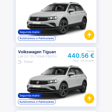
Segunda mano
Autónomos o Particulares
Volkswagen Tiguan
Desde
440.56 €
Life 2.0 TDI 110kW (150CV)
mes
· IVA incluido
Diesel
Segunda mano
Autónomos o Particulares