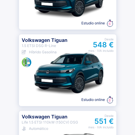
Estudio online
Volkswagen Tiguan
Desde
548 €
1.5 ETSI DSG R-Line
mes
· IVA incluido
Híbrido Gasolina
Estudio online
Volkswagen Tiguan
Desde
551 €
Life 1.5 ETSI 110kW (150CV) DSG
mes
· IVA incluido
Automático