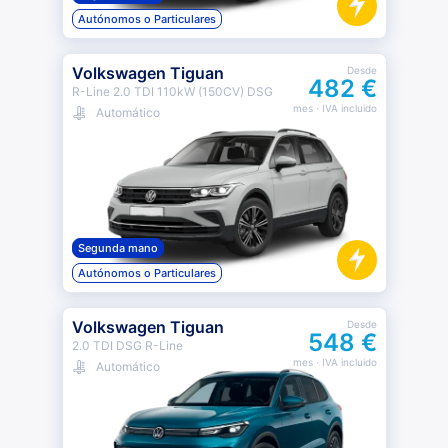
Autónomos o Particulares
Volkswagen Tiguan
Desde
482 €
R-Line 2.0 TDI 110kW (150CV) DSG
mes
· IVA incluido
Automático
Segunda mano
Autónomos o Particulares
Volkswagen Tiguan
Desde
548 €
2.0 TDI DSG R-Line
mes
· IVA incluido
Automático