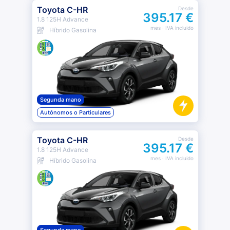
Toyota C-HR
Desde
395.17 €
1.8 125H Advance
mes
· IVA incluido
Híbrido Gasolina
Segunda mano
Autónomos o Particulares
Toyota C-HR
Desde
395.17 €
1.8 125H Advance
mes
· IVA incluido
Híbrido Gasolina