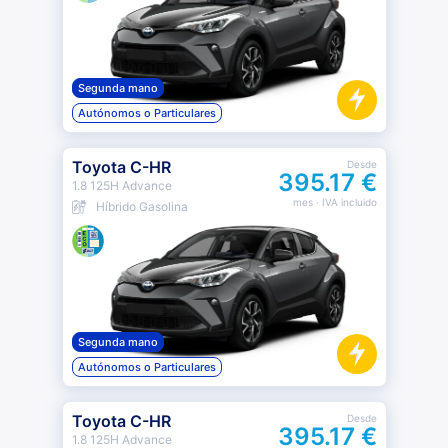
Segunda mano
Autónomos o Particulares
Toyota C-HR
Desde
395.17 €
1.8 125H Advance
mes
· IVA incluido
Híbrido Gasolina
Segunda mano
Autónomos o Particulares
Toyota C-HR
Desde
395.17 €
1.8 125H Advance