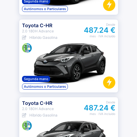
Segunda mano
Autónomos o Particulares
Toyota C-HR
Desde
487.24 €
2.0 180H Advance
mes
· IVA incluido
Híbrido Gasolina
Segunda mano
Autónomos o Particulares
Toyota C-HR
Desde
487.24 €
2.0 180H Advance
mes
· IVA incluido
Híbrido Gasolina