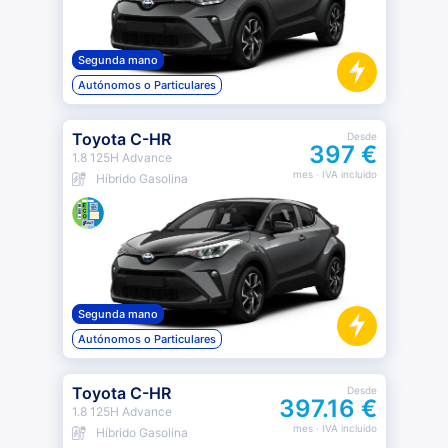
Segunda mano
Autónomos o Particulares
Toyota C-HR
Desde
397 €
1.8 125H Advance
mes
· IVA incluido
Híbrido Gasolina
Segunda mano
Autónomos o Particulares
Toyota C-HR
Desde
397.16 €
1.8 125H Advance
mes
· IVA incluido
Híbrido Gasolina