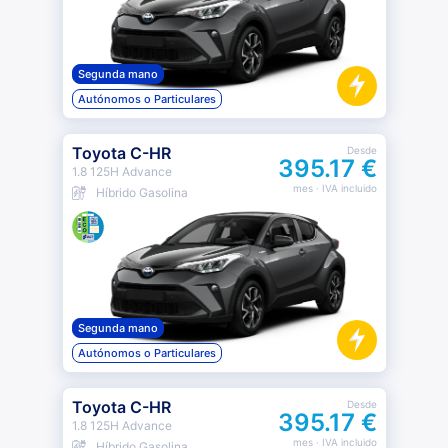
Segunda mano
Autónomos o Particulares
Toyota C-HR
Desde
395.17 €
1.8 125H Advance
mes
· IVA incluido
Híbrido Gasolina
Segunda mano
Autónomos o Particulares
Toyota C-HR
Desde
395.17 €
1.8 125H Advance
mes
· IVA incluido
Híbrido Gasolina