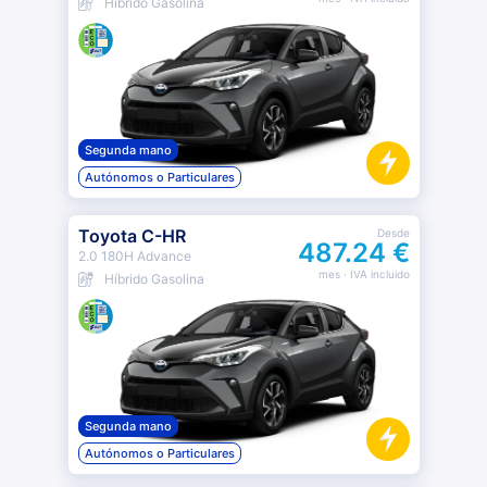
Híbrido Gasolina
Segunda mano
Autónomos o Particulares
Toyota C-HR
Desde
487.24 €
2.0 180H Advance
mes
· IVA incluido
Híbrido Gasolina
Segunda mano
Autónomos o Particulares