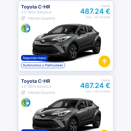
Toyota C-HR
Desde
487.24 €
2.0 180H Advance
mes
· IVA incluido
Híbrido Gasolina
Segunda mano
Autónomos o Particulares
Toyota C-HR
Desde
487.24 €
2.0 180H Advance
mes
· IVA incluido
Híbrido Gasolina