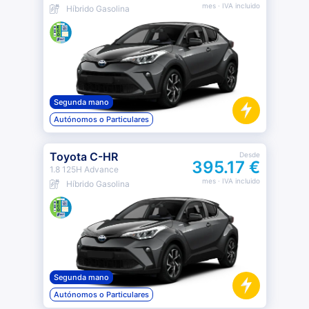
mes
· IVA incluido
Híbrido Gasolina
Segunda mano
Autónomos o Particulares
Toyota C-HR
Desde
395.17 €
1.8 125H Advance
mes
· IVA incluido
Híbrido Gasolina
Segunda mano
Autónomos o Particulares