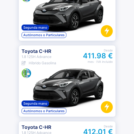
Segunda mano
Autónomos o Particulares
Toyota C-HR
Desde
411.98 €
1.8 125H Advance
mes
· IVA incluido
Híbrido Gasolina
Segunda mano
Autónomos o Particulares
Toyota C-HR
Desde
412.01 €
1.8 125H Advance