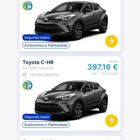
Segunda mano
Autónomos o Particulares
Toyota C-HR
Desde
397.16 €
1.8 125H Advance
mes
· IVA incluido
Híbrido Gasolina
Segunda mano
Autónomos o Particulares