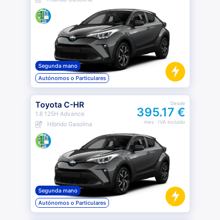
Segunda mano
Autónomos o Particulares
Toyota C-HR
Desde
395.17 €
1.8 125H Advance
mes
· IVA incluido
Híbrido Gasolina
Segunda mano
Autónomos o Particulares