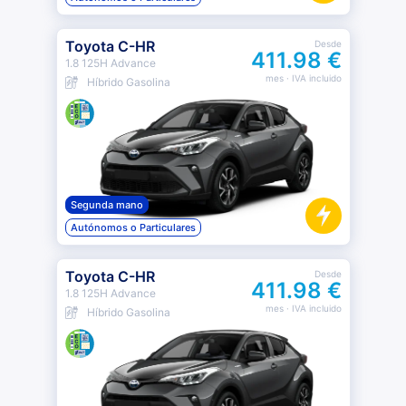
Toyota C-HR
Desde
411.98 €
1.8 125H Advance
mes
· IVA incluido
Híbrido Gasolina
Segunda mano
Autónomos o Particulares
Toyota C-HR
Desde
411.98 €
1.8 125H Advance
mes
· IVA incluido
Híbrido Gasolina