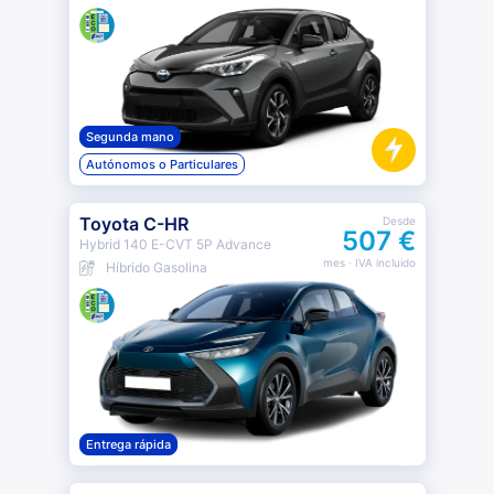
Segunda mano
Autónomos o Particulares
Toyota C-HR
Desde
507 €
Hybrid 140 E-CVT 5P Advance
mes
· IVA incluido
Híbrido Gasolina
Entrega rápida