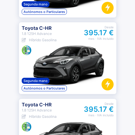
Segunda mano
Autónomos o Particulares
Toyota C-HR
Desde
395.17 €
1.8 125H Advance
mes
· IVA incluido
Híbrido Gasolina
Segunda mano
Autónomos o Particulares
Toyota C-HR
Desde
395.17 €
1.8 125H Advance
mes
· IVA incluido
Híbrido Gasolina