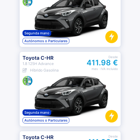
Segunda mano
Autónomos o Particulares
Toyota C-HR
Desde
411.98 €
1.8 125H Advance
mes
· IVA incluido
Híbrido Gasolina
Segunda mano
Autónomos o Particulares
Toyota C-HR
Desde