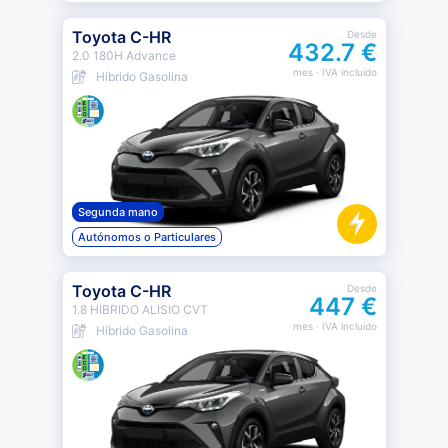
Toyota C-HR
Desde
432.7 €
2.0 180H Advance
mes
· IVA incluido
Híbrido Gasolina
Segunda mano
Autónomos o Particulares
Toyota C-HR
Desde
447 €
1.8 HIBRIDO ALISIO CVT
mes
· IVA incluido
Híbrido Gasolina