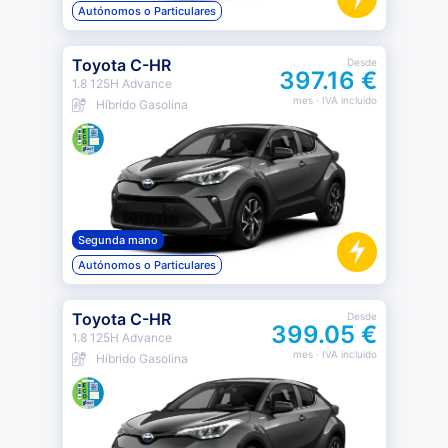
Autónomos o Particulares
Toyota C-HR
Desde
397.16 €
1.8 125H Advance
mes
· IVA incluido
Híbrido Gasolina
Segunda mano
Autónomos o Particulares
Toyota C-HR
Desde
399.05 €
1.8 125H Advance
mes
· IVA incluido
Híbrido Gasolina