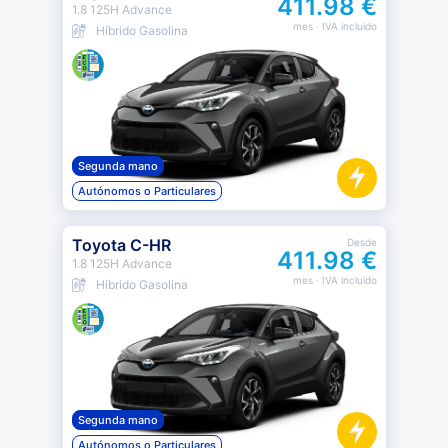
411.98 €
1.8 125H Advance
mes
· IVA incluido
Híbrido Gasolina
Segunda mano
Autónomos o Particulares
Toyota C-HR
Desde
411.98 €
1.8 125H Advance
mes
· IVA incluido
Híbrido Gasolina
Segunda mano
Autónomos o Particulares