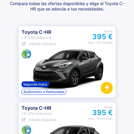
Compara todas las ofertas disponibles y elige el Toyota C-
HR que se adecúe a tus necesidades.
Toyota C-HR
Desde
395 €
1.8 125H Advance
mes
· IVA incluido
Híbrido Gasolina
Segunda mano
Autónomos o Particulares
Toyota C-HR
Desde
395 €
1.8 125H Advance
mes
· IVA incluido
Híbrido Gasolina