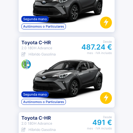
Segunda mano
Autónomos o Particulares
Toyota C-HR
Desde
487.24 €
2.0 180H Advance
mes
· IVA incluido
Híbrido Gasolina
Segunda mano
Autónomos o Particulares
Toyota C-HR
Desde
491 €
2.0 180H Advance
mes
· IVA incluido
Híbrido Gasolina