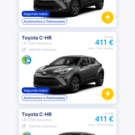
Segunda mano
Autónomos o Particulares
Toyota C-HR
Desde
411 €
1.8 125H Advance
mes
· IVA incluido
Híbrido Gasolina
Segunda mano
Autónomos o Particulares
Toyota C-HR
Desde
411 €
1.8 125H Advance
mes
· IVA incluido
Híbrido Gasolina