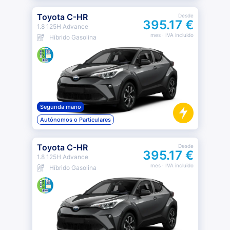
Toyota C-HR
Desde
395.17 €
1.8 125H Advance
mes
· IVA incluido
Híbrido Gasolina
Segunda mano
Autónomos o Particulares
Toyota C-HR
Desde
395.17 €
1.8 125H Advance
mes
· IVA incluido
Híbrido Gasolina