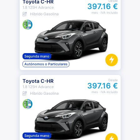
Toyota C-HR
Desde
397.16 €
1.8 125H Advance
mes
· IVA incluido
Híbrido Gasolina
Segunda mano
Autónomos o Particulares
Toyota C-HR
Desde
397.16 €
1.8 125H Advance
mes
· IVA incluido
Híbrido Gasolina
Segunda mano