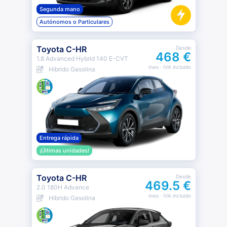
Segunda mano
Autónomos o Particulares
Toyota C-HR
Desde
468 €
1.8 Advanced Hybrid 140 E-CVT
mes
· IVA incluido
Híbrido Gasolina
Entrega rápida
¡Últimas unidades!
Toyota C-HR
Desde
469.5 €
2.0 180H Advance
mes
· IVA incluido
Híbrido Gasolina