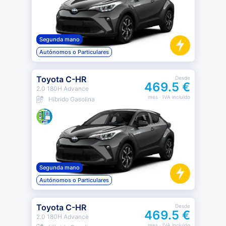
Segunda mano
Autónomos o Particulares
Toyota C-HR
Desde
469.5 €
2.0 180H Advance
mes
· IVA incluido
Híbrido Gasolina
Segunda mano
Autónomos o Particulares
Toyota C-HR
Desde
469.5 €
2.0 180H Advance
mes
· IVA incluido