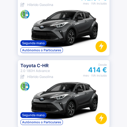
mes
· IVA incluido
Híbrido Gasolina
Segunda mano
Autónomos o Particulares
Toyota C-HR
Desde
414 €
2.0 180H Advance
mes
· IVA incluido
Híbrido Gasolina
Segunda mano
Autónomos o Particulares