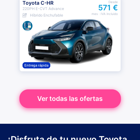
Toyota C-HR
Desde
571 €
220PH E-CVT Advance
mes
· IVA incluido
Híbrido Enchufable
Entrega rápida
Ver todas las ofertas
¡Disfruta de tu nuevo Toyota