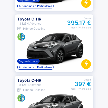
Segunda mano
Autónomos o Particulares
Toyota C-HR
Desde
395.17 €
1.8 125H Advance
mes
· IVA incluido
Híbrido Gasolina
Segunda mano
Autónomos o Particulares
Toyota C-HR
Desde
397 €
1.8 125H Advance
mes
· IVA incluido
Híbrido Gasolina