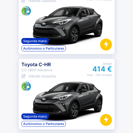
Híbrido Gasolina
Segunda mano
Autónomos o Particulares
Toyota C-HR
Desde
414 €
2.0 180H Advance
mes
· IVA incluido
Híbrido Gasolina
Segunda mano
Autónomos o Particulares