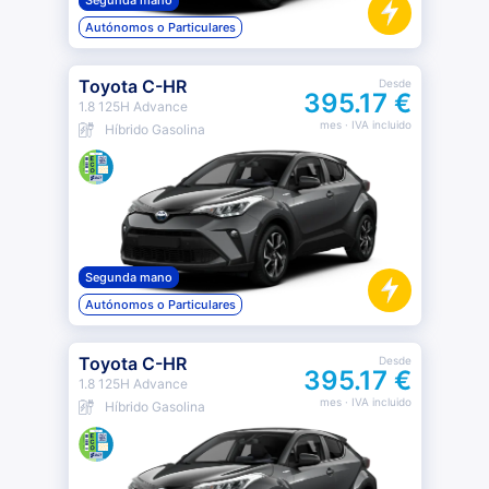
Segunda mano
Autónomos o Particulares
Toyota C-HR
Desde
395.17 €
1.8 125H Advance
mes
· IVA incluido
Híbrido Gasolina
Segunda mano
Autónomos o Particulares
Toyota C-HR
Desde
395.17 €
1.8 125H Advance
mes
· IVA incluido
Híbrido Gasolina