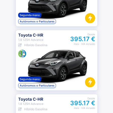
Segunda mano
Autónomos o Particulares
Toyota C-HR
Desde
395.17 €
1.8 125H Advance
mes
· IVA incluido
Híbrido Gasolina
Segunda mano
Autónomos o Particulares
Toyota C-HR
Desde
395.17 €
1.8 125H Advance
mes
· IVA incluido
Híbrido Gasolina