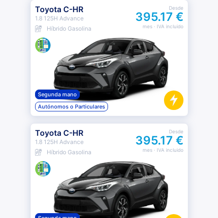
Toyota C-HR
Desde
395.17 €
1.8 125H Advance
mes
· IVA incluido
Híbrido Gasolina
Segunda mano
Autónomos o Particulares
Toyota C-HR
Desde
395.17 €
1.8 125H Advance
mes
· IVA incluido
Híbrido Gasolina