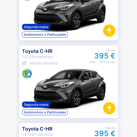
Segunda mano
Autónomos o Particulares
Toyota C-HR
Desde
395 €
1.8 125H Advance
mes
· IVA incluido
Híbrido Gasolina
Segunda mano
Autónomos o Particulares
Toyota C-HR
Desde
395 €
1.8 125H Advance