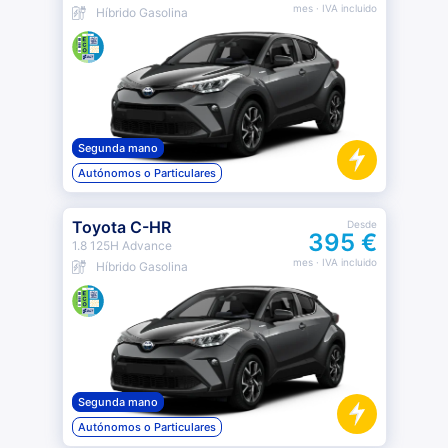
mes
· IVA incluido
Híbrido Gasolina
Segunda mano
Autónomos o Particulares
Toyota C-HR
Desde
395 €
1.8 125H Advance
mes
· IVA incluido
Híbrido Gasolina
Segunda mano
Autónomos o Particulares