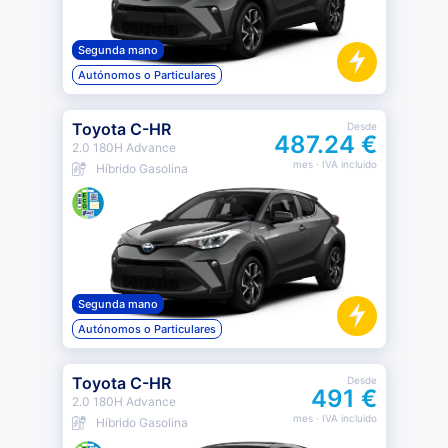
Segunda mano
Autónomos o Particulares
Toyota C-HR
Desde
487.24 €
2.0 180H Advance
mes
· IVA incluido
Híbrido Gasolina
Segunda mano
Autónomos o Particulares
Toyota C-HR
Desde
491 €
2.0 180H Advance
mes
· IVA incluido
Híbrido Gasolina