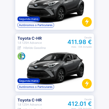
Segunda mano
Autónomos o Particulares
Toyota C-HR
Desde
411.98 €
1.8 125H Advance
mes
· IVA incluido
Híbrido Gasolina
Segunda mano
Autónomos o Particulares
Toyota C-HR
Desde
412.01 €
1.8 125H Advance
mes
· IVA incluido