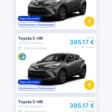
Segunda mano
Autónomos o Particulares
Toyota C-HR
Desde
395.17 €
1.8 125H Advance
mes
· IVA incluido
Híbrido Gasolina
Segunda mano
Autónomos o Particulares
Toyota C-HR
Desde
395.17 €
1.8 125H Advance
mes
· IVA incluido
Híbrido Gasolina