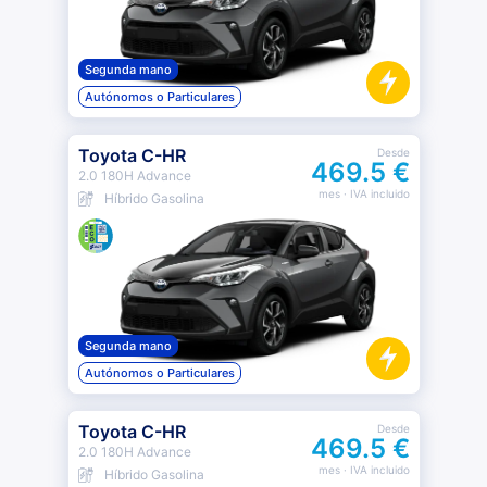
Segunda mano
Autónomos o Particulares
Toyota C-HR
Desde
469.5 €
2.0 180H Advance
mes
· IVA incluido
Híbrido Gasolina
Segunda mano
Autónomos o Particulares
Toyota C-HR
Desde
469.5 €
2.0 180H Advance
mes
· IVA incluido
Híbrido Gasolina