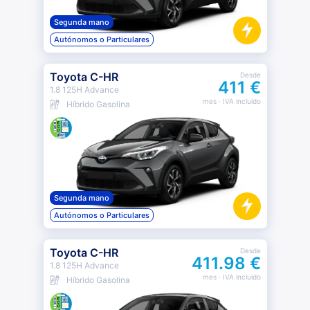
Segunda mano
Autónomos o Particulares
Toyota C-HR
Desde
411 €
1.8 125H Advance
mes
· IVA incluido
Híbrido Gasolina
Segunda mano
Autónomos o Particulares
Toyota C-HR
Desde
411.98 €
1.8 125H Advance
mes
· IVA incluido
Híbrido Gasolina