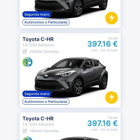
Segunda mano
Autónomos o Particulares
Toyota C-HR
Desde
397.16 €
1.8 125H Advance
mes
· IVA incluido
Híbrido Gasolina
Segunda mano
Autónomos o Particulares
Toyota C-HR
Desde
397.16 €
1.8 125H Advance
mes
· IVA incluido
Híbrido Gasolina