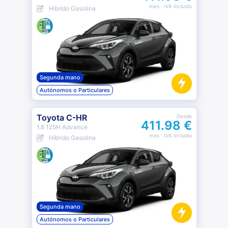
mes
· IVA incluido
Híbrido Gasolina
Segunda mano
Autónomos o Particulares
Toyota C-HR
Desde
411.98 €
1.8 125H Advance
mes
· IVA incluido
Híbrido Gasolina
Segunda mano
Autónomos o Particulares