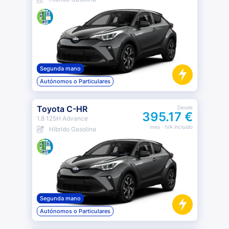
Segunda mano
Autónomos o Particulares
Toyota C-HR
Desde
395.17 €
1.8 125H Advance
mes
· IVA incluido
Híbrido Gasolina
Segunda mano
Autónomos o Particulares