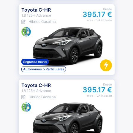
Toyota C-HR
Desde
395.17 €
1.8 125H Advance
mes
· IVA incluido
Híbrido Gasolina
Segunda mano
Autónomos o Particulares
Toyota C-HR
Desde
395.17 €
1.8 125H Advance
mes
· IVA incluido
Híbrido Gasolina