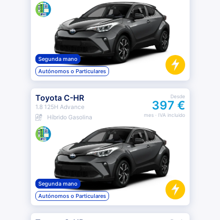
Segunda mano
Autónomos o Particulares
Toyota C-HR
Desde
397 €
1.8 125H Advance
mes
· IVA incluido
Híbrido Gasolina
Segunda mano
Autónomos o Particulares