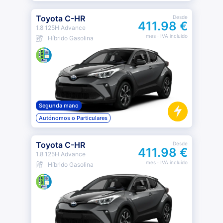
Toyota C-HR
Desde
411.98 €
1.8 125H Advance
mes
· IVA incluido
Híbrido Gasolina
Segunda mano
Autónomos o Particulares
Toyota C-HR
Desde
411.98 €
1.8 125H Advance
mes
· IVA incluido
Híbrido Gasolina