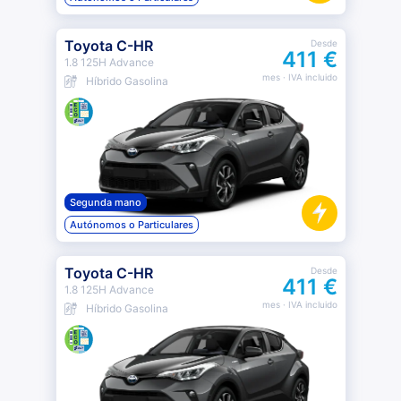
Toyota C-HR
Desde
411 €
1.8 125H Advance
mes
· IVA incluido
Híbrido Gasolina
Segunda mano
Autónomos o Particulares
Toyota C-HR
Desde
411 €
1.8 125H Advance
mes
· IVA incluido
Híbrido Gasolina