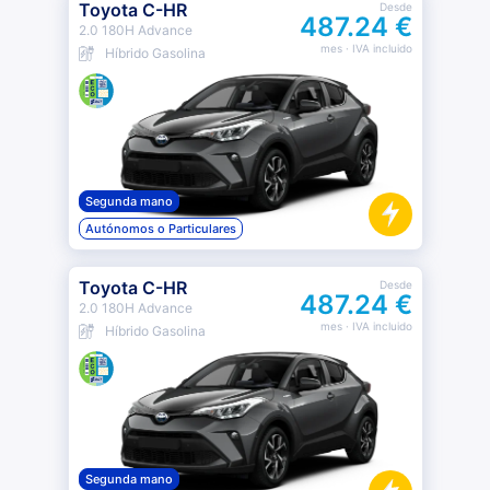
Toyota C-HR
Desde
487.24 €
2.0 180H Advance
mes
· IVA incluido
Híbrido Gasolina
Segunda mano
Autónomos o Particulares
Toyota C-HR
Desde
487.24 €
2.0 180H Advance
mes
· IVA incluido
Híbrido Gasolina
Segunda mano