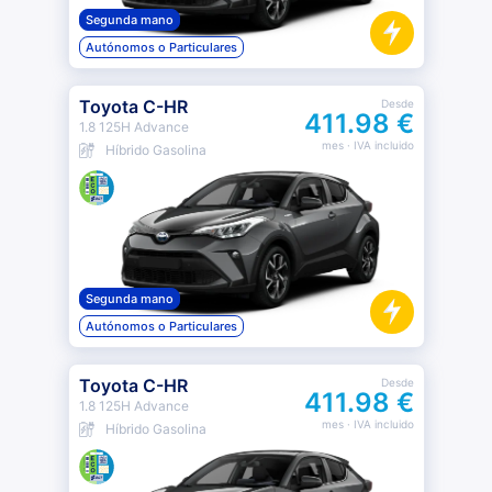
Segunda mano
Autónomos o Particulares
Toyota C-HR
Desde
411.98 €
1.8 125H Advance
mes
· IVA incluido
Híbrido Gasolina
Segunda mano
Autónomos o Particulares
Toyota C-HR
Desde
411.98 €
1.8 125H Advance
mes
· IVA incluido
Híbrido Gasolina