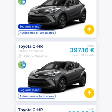
Segunda mano
Autónomos o Particulares
Toyota C-HR
Desde
397.16 €
1.8 125H Advance
mes
· IVA incluido
Híbrido Gasolina
Segunda mano
Autónomos o Particulares
Toyota C-HR
Desde