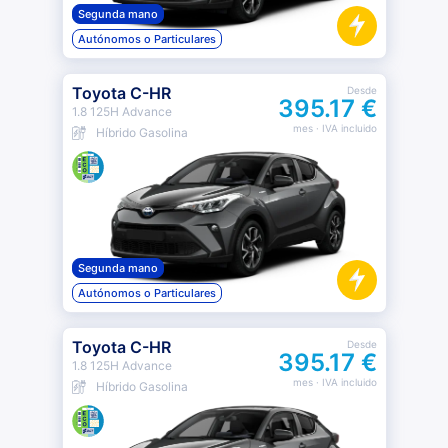
Segunda mano
Autónomos o Particulares
Toyota C-HR
Desde
395.17 €
1.8 125H Advance
mes
· IVA incluido
Híbrido Gasolina
Segunda mano
Autónomos o Particulares
Toyota C-HR
Desde
395.17 €
1.8 125H Advance
mes
· IVA incluido
Híbrido Gasolina