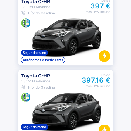
Toyota C-HR
Desde
397 €
1.8 125H Advance
mes
· IVA incluido
Híbrido Gasolina
Segunda mano
Autónomos o Particulares
Toyota C-HR
Desde
397.16 €
1.8 125H Advance
mes
· IVA incluido
Híbrido Gasolina
Segunda mano