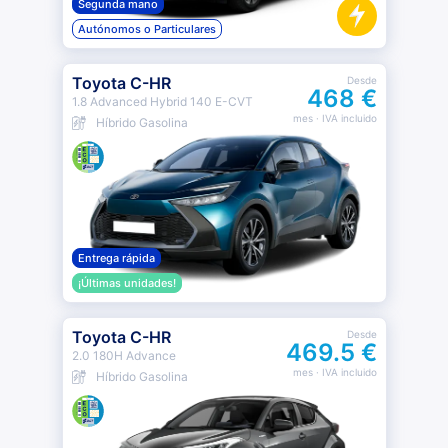
Segunda mano
Autónomos o Particulares
Toyota C-HR
Desde
468 €
1.8 Advanced Hybrid 140 E-CVT
mes
· IVA incluido
Híbrido Gasolina
Entrega rápida
¡Últimas unidades!
Toyota C-HR
Desde
469.5 €
2.0 180H Advance
mes
· IVA incluido
Híbrido Gasolina