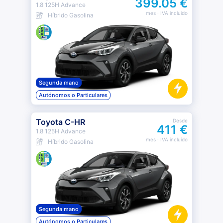
399.05 €
1.8 125H Advance
mes
· IVA incluido
Híbrido Gasolina
Segunda mano
Autónomos o Particulares
Toyota C-HR
Desde
411 €
1.8 125H Advance
mes
· IVA incluido
Híbrido Gasolina
Segunda mano
Autónomos o Particulares