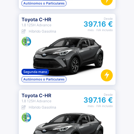
Autónomos o Particulares
Toyota C-HR
Desde
397.16 €
1.8 125H Advance
mes
· IVA incluido
Híbrido Gasolina
Segunda mano
Autónomos o Particulares
Toyota C-HR
Desde
397.16 €
1.8 125H Advance
mes
· IVA incluido
Híbrido Gasolina