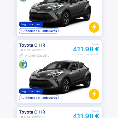
Segunda mano
Autónomos o Particulares
Toyota C-HR
Desde
411.98 €
1.8 125H Advance
mes
· IVA incluido
Híbrido Gasolina
Segunda mano
Autónomos o Particulares
Toyota C-HR
Desde
411.98 €
1.8 125H Advance