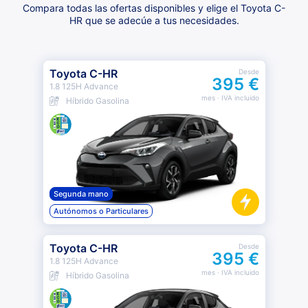
Compara todas las ofertas disponibles y elige el Toyota C-
HR que se adecúe a tus necesidades.
Toyota C-HR
Desde
395 €
1.8 125H Advance
mes
· IVA incluido
Híbrido Gasolina
Segunda mano
Autónomos o Particulares
Toyota C-HR
Desde
395 €
1.8 125H Advance
mes
· IVA incluido
Híbrido Gasolina