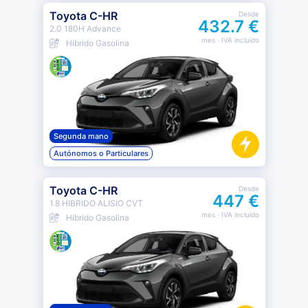
Toyota C-HR
Desde
432.7 €
2.0 180H Advance
mes
· IVA incluido
Híbrido Gasolina
Segunda mano
Autónomos o Particulares
Toyota C-HR
Desde
447 €
1.8 HIBRIDO ALISIO CVT
mes
· IVA incluido
Híbrido Gasolina