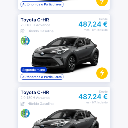
Autónomos o Particulares
Toyota C-HR
Desde
487.24 €
2.0 180H Advance
mes
· IVA incluido
Híbrido Gasolina
Segunda mano
Autónomos o Particulares
Toyota C-HR
Desde
487.24 €
2.0 180H Advance
mes
· IVA incluido
Híbrido Gasolina