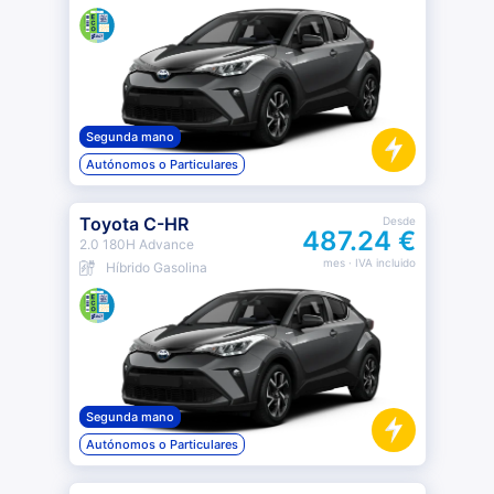
Segunda mano
Autónomos o Particulares
Toyota C-HR
Desde
487.24 €
2.0 180H Advance
mes
· IVA incluido
Híbrido Gasolina
Segunda mano
Autónomos o Particulares