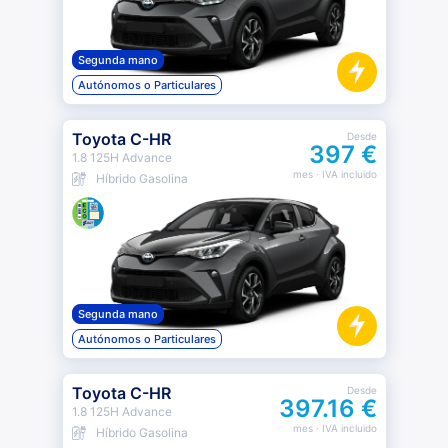
Segunda mano
Autónomos o Particulares
Toyota C-HR
Desde
397 €
1.8 125H Advance
mes
· IVA incluido
Híbrido Gasolina
Segunda mano
Autónomos o Particulares
Toyota C-HR
Desde
397.16 €
1.8 125H Advance
mes
· IVA incluido
Híbrido Gasolina