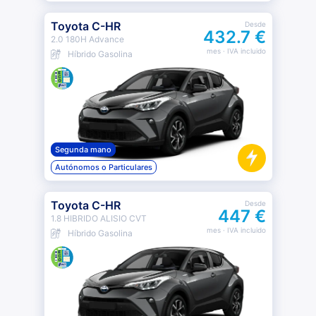
Toyota C-HR
Desde
432.7 €
2.0 180H Advance
mes
· IVA incluido
Híbrido Gasolina
Segunda mano
Autónomos o Particulares
Toyota C-HR
Desde
447 €
1.8 HIBRIDO ALISIO CVT
mes
· IVA incluido
Híbrido Gasolina