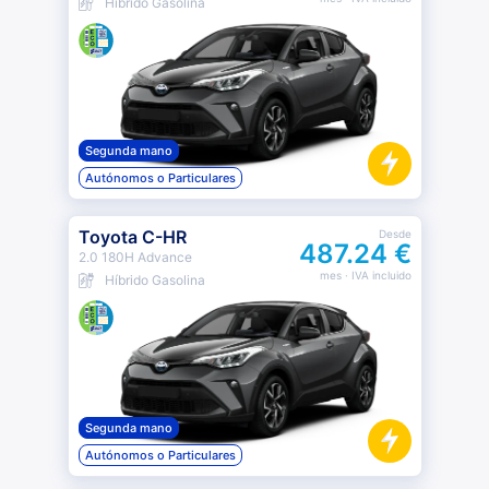
Híbrido Gasolina
Segunda mano
Autónomos o Particulares
Toyota C-HR
Desde
487.24 €
2.0 180H Advance
mes
· IVA incluido
Híbrido Gasolina
Segunda mano
Autónomos o Particulares