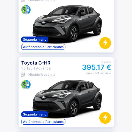
Segunda mano
Autónomos o Particulares
Toyota C-HR
Desde
395.17 €
1.8 125H Advance
mes
· IVA incluido
Híbrido Gasolina
Segunda mano
Autónomos o Particulares