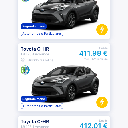
Segunda mano
Autónomos o Particulares
Toyota C-HR
Desde
411.98 €
1.8 125H Advance
mes
· IVA incluido
Híbrido Gasolina
Segunda mano
Autónomos o Particulares
Toyota C-HR
Desde
412.01 €
1.8 125H Advance