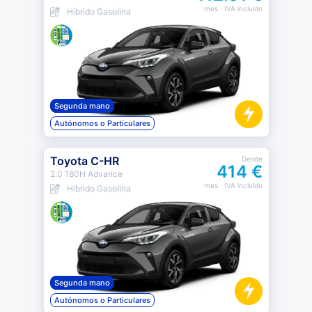
mes
· IVA incluido
Híbrido Gasolina
Segunda mano
Autónomos o Particulares
Toyota C-HR
Desde
414 €
2.0 180H Advance
mes
· IVA incluido
Híbrido Gasolina
Segunda mano
Autónomos o Particulares