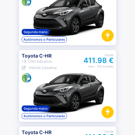
Segunda mano
Autónomos o Particulares
Toyota C-HR
Desde
411.98 €
1.8 125H Advance
mes
· IVA incluido
Híbrido Gasolina
Segunda mano
Autónomos o Particulares
Toyota C-HR
Desde