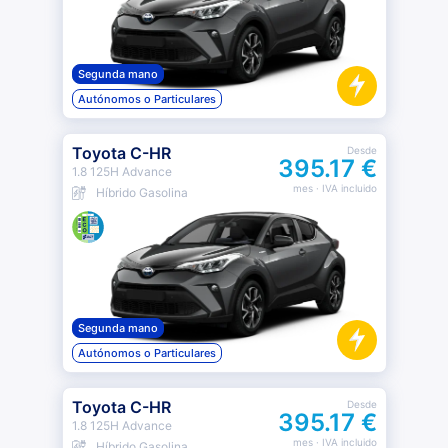
Segunda mano
Autónomos o Particulares
Toyota C-HR
Desde
395.17 €
1.8 125H Advance
mes
· IVA incluido
Híbrido Gasolina
Segunda mano
Autónomos o Particulares
Toyota C-HR
Desde
395.17 €
1.8 125H Advance
mes
· IVA incluido
Híbrido Gasolina