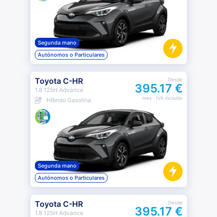
Segunda mano
Autónomos o Particulares
Toyota C-HR
Desde
395.17 €
1.8 125H Advance
mes
· IVA incluido
Híbrido Gasolina
Segunda mano
Autónomos o Particulares
Toyota C-HR
Desde
395.17 €
1.8 125H Advance