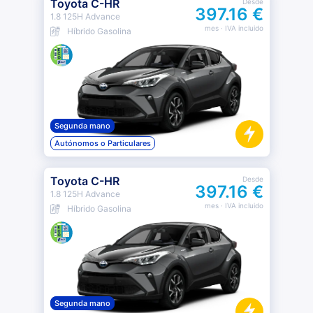
Toyota C-HR
Desde
397.16 €
1.8 125H Advance
mes
· IVA incluido
Híbrido Gasolina
Segunda mano
Autónomos o Particulares
Toyota C-HR
Desde
397.16 €
1.8 125H Advance
mes
· IVA incluido
Híbrido Gasolina
Segunda mano