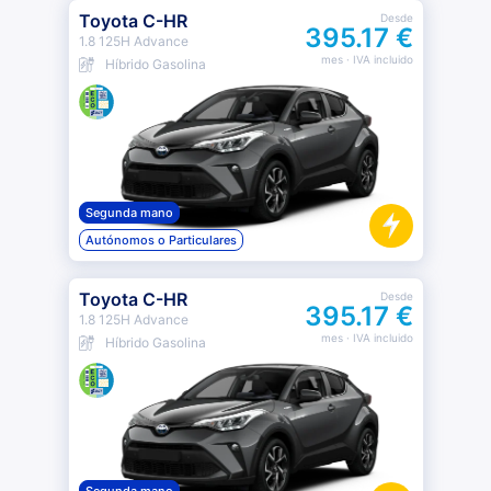
Toyota C-HR
Desde
395.17 €
1.8 125H Advance
mes
· IVA incluido
Híbrido Gasolina
Segunda mano
Autónomos o Particulares
Toyota C-HR
Desde
395.17 €
1.8 125H Advance
mes
· IVA incluido
Híbrido Gasolina