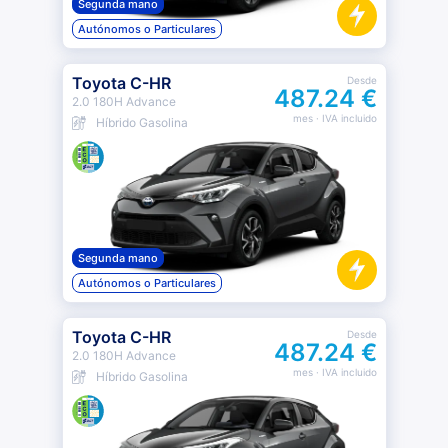
Segunda mano
Autónomos o Particulares
Toyota C-HR
Desde
487.24 €
2.0 180H Advance
mes
· IVA incluido
Híbrido Gasolina
Segunda mano
Autónomos o Particulares
Toyota C-HR
Desde
487.24 €
2.0 180H Advance
mes
· IVA incluido
Híbrido Gasolina