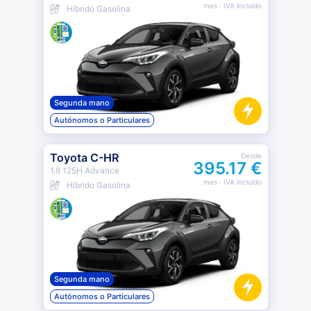
mes
· IVA incluido
Híbrido Gasolina
Segunda mano
Autónomos o Particulares
Toyota C-HR
Desde
395.17 €
1.8 125H Advance
mes
· IVA incluido
Híbrido Gasolina
Segunda mano
Autónomos o Particulares