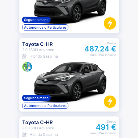
Segunda mano
Autónomos o Particulares
Toyota C-HR
Desde
487.24 €
2.0 180H Advance
mes
· IVA incluido
Híbrido Gasolina
Segunda mano
Autónomos o Particulares
Toyota C-HR
Desde
491 €
2.0 180H Advance
mes
· IVA incluido
Híbrido Gasolina