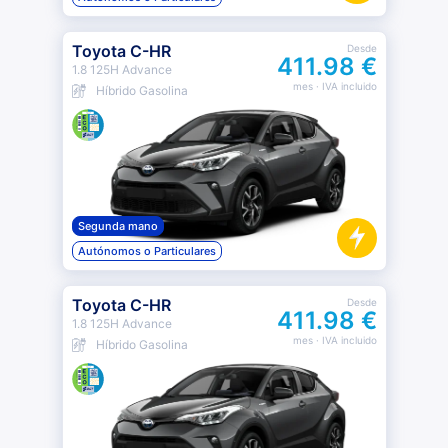
Toyota C-HR
Desde
411.98 €
1.8 125H Advance
mes
· IVA incluido
Híbrido Gasolina
Segunda mano
Autónomos o Particulares
Toyota C-HR
Desde
411.98 €
1.8 125H Advance
mes
· IVA incluido
Híbrido Gasolina