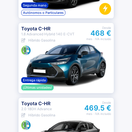
Segunda mano
Autónomos o Particulares
Toyota C-HR
Desde
468 €
1.8 Advanced Hybrid 140 E-CVT
mes
· IVA incluido
Híbrido Gasolina
Entrega rápida
¡Últimas unidades!
Toyota C-HR
Desde
469.5 €
2.0 180H Advance
mes
· IVA incluido
Híbrido Gasolina