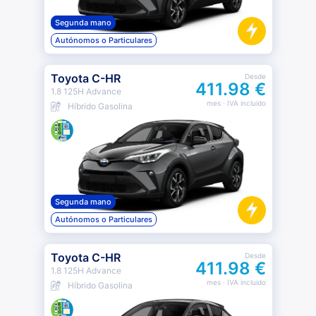
Segunda mano
Autónomos o Particulares
Toyota C-HR
Desde
411.98 €
1.8 125H Advance
mes
· IVA incluido
Híbrido Gasolina
Segunda mano
Autónomos o Particulares
Toyota C-HR
Desde
411.98 €
1.8 125H Advance
mes
· IVA incluido
Híbrido Gasolina