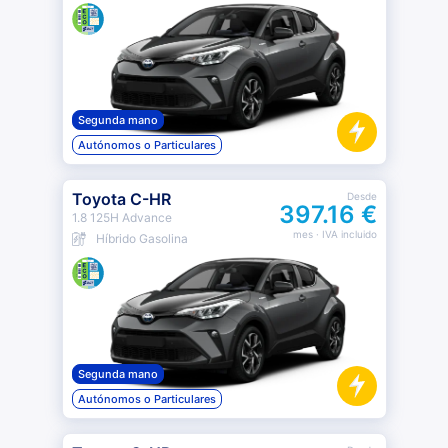
Segunda mano
Autónomos o Particulares
Toyota C-HR
Desde
397.16 €
1.8 125H Advance
mes
· IVA incluido
Híbrido Gasolina
Segunda mano
Autónomos o Particulares