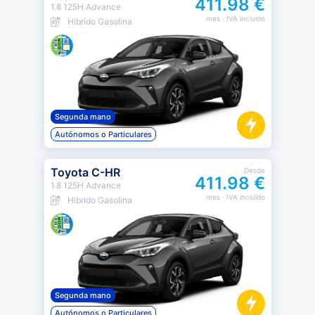
411.98 €
1.8 125H Advance
mes
· IVA incluido
Híbrido Gasolina
Segunda mano
Autónomos o Particulares
Toyota C-HR
Desde
411.98 €
1.8 125H Advance
mes
· IVA incluido
Híbrido Gasolina
Segunda mano
Autónomos o Particulares