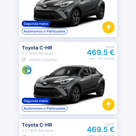
Segunda mano
Autónomos o Particulares
Toyota C-HR
Desde
469.5 €
2.0 180H Advance
mes
· IVA incluido
Híbrido Gasolina
Segunda mano
Autónomos o Particulares
Toyota C-HR
Desde
469.5 €
2.0 180H Advance
mes
· IVA incluido