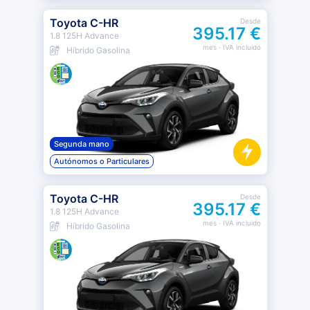
Toyota C-HR
Desde
395.17 €
1.8 125H Advance
mes
· IVA incluido
Híbrido Gasolina
Segunda mano
Autónomos o Particulares
Toyota C-HR
Desde
395.17 €
1.8 125H Advance
mes
· IVA incluido
Híbrido Gasolina