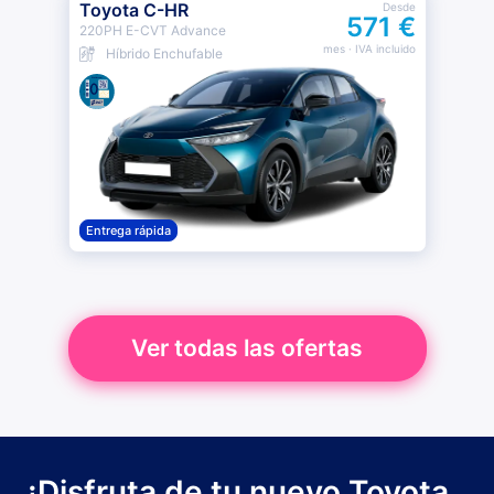
Toyota C-HR
Desde
571 €
220PH E-CVT Advance
mes
· IVA incluido
Híbrido Enchufable
Entrega rápida
Ver todas las ofertas
¡Disfruta de tu nuevo Toyota