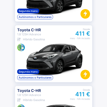
Segunda mano
Autónomos o Particulares
Toyota C-HR
Desde
411 €
1.8 125H Advance
mes
· IVA incluido
Híbrido Gasolina
Segunda mano
Autónomos o Particulares
Toyota C-HR
Desde
411 €
1.8 125H Advance
mes
· IVA incluido
Híbrido Gasolina