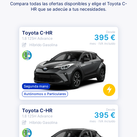
Compara todas las ofertas disponibles y elige el Toyota C-
HR que se adecúe a tus necesidades.
Toyota C-HR
Desde
395 €
1.8 125H Advance
mes
· IVA incluido
Híbrido Gasolina
Segunda mano
Autónomos o Particulares
Toyota C-HR
Desde
395 €
1.8 125H Advance
mes
· IVA incluido
Híbrido Gasolina