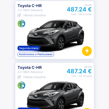
Toyota C-HR
Desde
487.24 €
2.0 180H Advance
mes
· IVA incluido
Híbrido Gasolina
Segunda mano
Autónomos o Particulares
Toyota C-HR
Desde
487.24 €
2.0 180H Advance
mes
· IVA incluido
Híbrido Gasolina