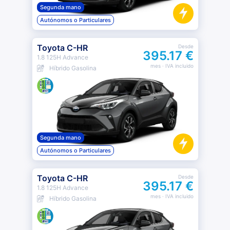
Segunda mano
Autónomos o Particulares
Toyota C-HR
Desde
395.17 €
1.8 125H Advance
mes
· IVA incluido
Híbrido Gasolina
Segunda mano
Autónomos o Particulares
Toyota C-HR
Desde
395.17 €
1.8 125H Advance
mes
· IVA incluido
Híbrido Gasolina