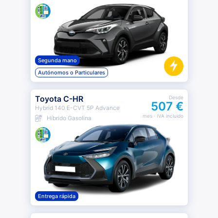
Segunda mano
Autónomos o Particulares
Toyota C-HR
Desde
507 €
Hybrid 140 E-CVT 5P Advance
mes
· IVA incluido
Híbrido Gasolina
Entrega rápida