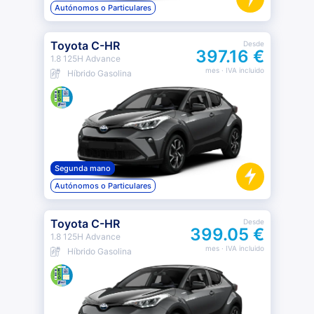
Autónomos o Particulares
Toyota C-HR
Desde
397.16 €
1.8 125H Advance
mes
· IVA incluido
Híbrido Gasolina
Segunda mano
Autónomos o Particulares
Toyota C-HR
Desde
399.05 €
1.8 125H Advance
mes
· IVA incluido
Híbrido Gasolina