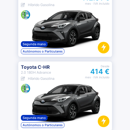
mes
· IVA incluido
Híbrido Gasolina
Segunda mano
Autónomos o Particulares
Toyota C-HR
Desde
414 €
2.0 180H Advance
mes
· IVA incluido
Híbrido Gasolina
Segunda mano
Autónomos o Particulares