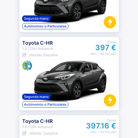
Segunda mano
Autónomos o Particulares
Toyota C-HR
Desde
397 €
1.8 125H Advance
mes
· IVA incluido
Híbrido Gasolina
Segunda mano
Autónomos o Particulares
Toyota C-HR
Desde
397.16 €
1.8 125H Advance
mes
· IVA incluido
Híbrido Gasolina