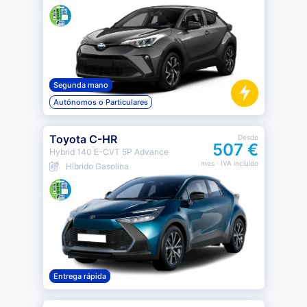
Segunda mano
Autónomos o Particulares
Toyota C-HR
Desde
507 €
Hybrid 140 E-CVT 5P Advance
mes
· IVA incluido
Híbrido Gasolina
Entrega rápida