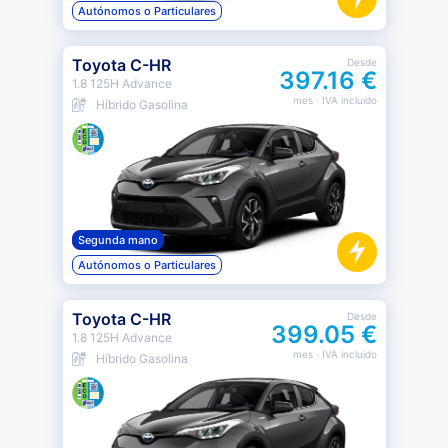
Autónomos o Particulares
Toyota C-HR
Desde
397.16 €
1.8 125H Advance
mes
· IVA incluido
Híbrido Gasolina
Segunda mano
Autónomos o Particulares
Toyota C-HR
Desde
399.05 €
1.8 125H Advance
mes
· IVA incluido
Híbrido Gasolina