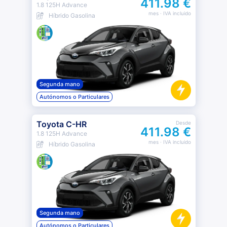
411.98 €
1.8 125H Advance
mes
· IVA incluido
Híbrido Gasolina
Segunda mano
Autónomos o Particulares
Toyota C-HR
Desde
411.98 €
1.8 125H Advance
mes
· IVA incluido
Híbrido Gasolina
Segunda mano
Autónomos o Particulares