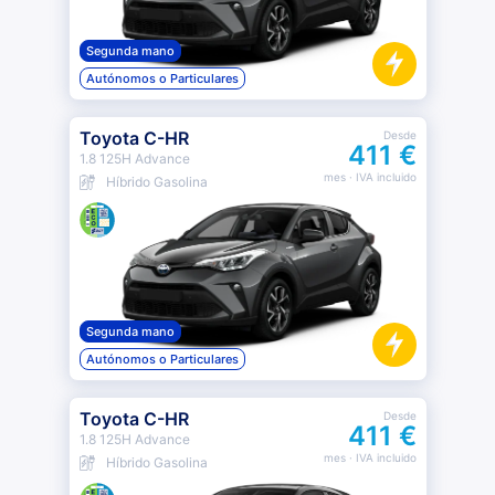
Segunda mano
Autónomos o Particulares
Toyota C-HR
Desde
411 €
1.8 125H Advance
mes
· IVA incluido
Híbrido Gasolina
Segunda mano
Autónomos o Particulares
Toyota C-HR
Desde
411 €
1.8 125H Advance
mes
· IVA incluido
Híbrido Gasolina