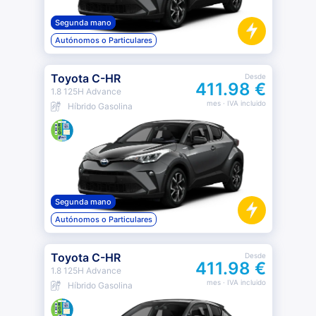
Segunda mano
Autónomos o Particulares
Toyota C-HR
Desde
411.98 €
1.8 125H Advance
mes
· IVA incluido
Híbrido Gasolina
Segunda mano
Autónomos o Particulares
Toyota C-HR
Desde
411.98 €
1.8 125H Advance
mes
· IVA incluido
Híbrido Gasolina