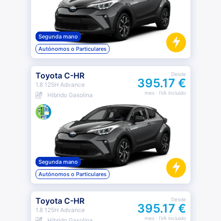
Segunda mano
Autónomos o Particulares
Toyota C-HR
Desde
395.17 €
1.8 125H Advance
mes
· IVA incluido
Híbrido Gasolina
Segunda mano
Autónomos o Particulares
Toyota C-HR
Desde
395.17 €
1.8 125H Advance
mes
· IVA incluido
Híbrido Gasolina