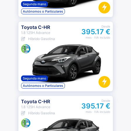
Segunda mano
Autónomos o Particulares
Toyota C-HR
Desde
395.17 €
1.8 125H Advance
mes
· IVA incluido
Híbrido Gasolina
Segunda mano
Autónomos o Particulares
Toyota C-HR
Desde
395.17 €
1.8 125H Advance
mes
· IVA incluido
Híbrido Gasolina