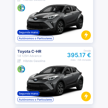
Segunda mano
Autónomos o Particulares
Toyota C-HR
Desde
395.17 €
1.8 125H Advance
mes
· IVA incluido
Híbrido Gasolina
Segunda mano
Autónomos o Particulares