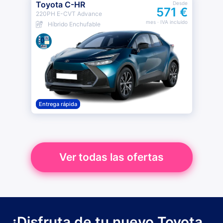
Toyota C-HR
Desde
571 €
220PH E-CVT Advance
mes
· IVA incluido
Híbrido Enchufable
Entrega rápida
Ver todas las ofertas
¡Disfruta de tu nuevo Toyota