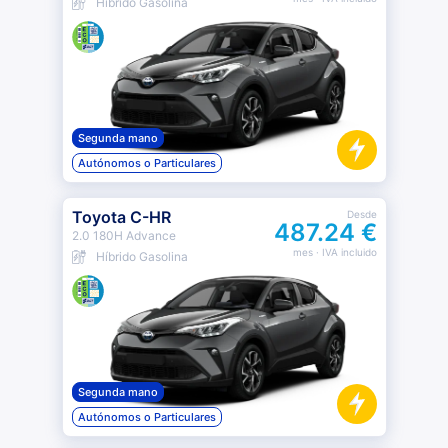
Híbrido Gasolina
Segunda mano
Autónomos o Particulares
Toyota C-HR
Desde
487.24 €
2.0 180H Advance
mes
· IVA incluido
Híbrido Gasolina
Segunda mano
Autónomos o Particulares