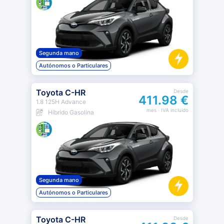
Segunda mano
Autónomos o Particulares
Toyota C-HR
Desde
411.98 €
1.8 125H Advance
mes
· IVA incluido
Híbrido Gasolina
Segunda mano
Autónomos o Particulares
Toyota C-HR
Desde