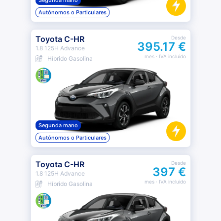
Segunda mano
Autónomos o Particulares
Toyota C-HR
Desde
395.17 €
1.8 125H Advance
mes
· IVA incluido
Híbrido Gasolina
Segunda mano
Autónomos o Particulares
Toyota C-HR
Desde
397 €
1.8 125H Advance
mes
· IVA incluido
Híbrido Gasolina