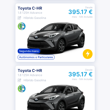
Toyota C-HR
Desde
395.17 €
1.8 125H Advance
mes
· IVA incluido
Híbrido Gasolina
Segunda mano
Autónomos o Particulares
Toyota C-HR
Desde
395.17 €
1.8 125H Advance
mes
· IVA incluido
Híbrido Gasolina