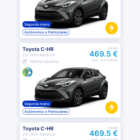
Segunda mano
Autónomos o Particulares
Toyota C-HR
Desde
469.5 €
2.0 180H Advance
mes
· IVA incluido
Híbrido Gasolina
Segunda mano
Autónomos o Particulares
Toyota C-HR
Desde
469.5 €
2.0 180H Advance
mes
· IVA incluido