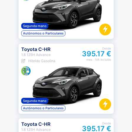
Segunda mano
Autónomos o Particulares
Toyota C-HR
Desde
395.17 €
1.8 125H Advance
mes
· IVA incluido
Híbrido Gasolina
Segunda mano
Autónomos o Particulares
Toyota C-HR
Desde
395.17 €
1.8 125H Advance