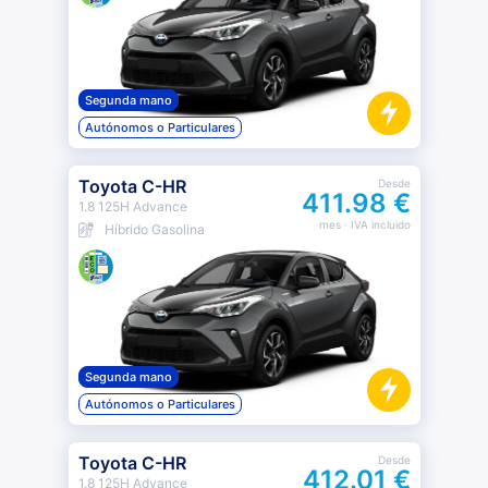
Segunda mano
Autónomos o Particulares
Toyota C-HR
Desde
411.98 €
1.8 125H Advance
mes
· IVA incluido
Híbrido Gasolina
Segunda mano
Autónomos o Particulares
Toyota C-HR
Desde
412.01 €
1.8 125H Advance