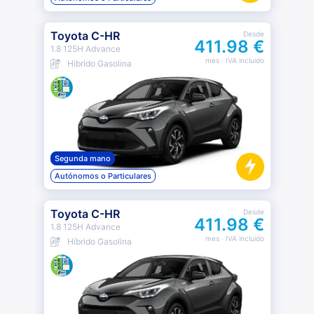
Toyota C-HR
Desde
411.98 €
1.8 125H Advance
mes
· IVA incluido
Híbrido Gasolina
Segunda mano
Autónomos o Particulares
Toyota C-HR
Desde
411.98 €
1.8 125H Advance
mes
· IVA incluido
Híbrido Gasolina