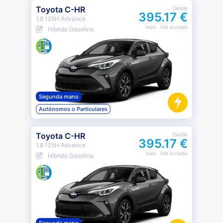
Toyota C-HR
Desde
395.17 €
1.8 125H Advance
mes
· IVA incluido
Híbrido Gasolina
Segunda mano
Autónomos o Particulares
Toyota C-HR
Desde
395.17 €
1.8 125H Advance
mes
· IVA incluido
Híbrido Gasolina