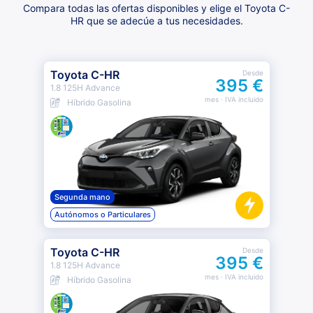
Compara todas las ofertas disponibles y elige el Toyota C-
HR que se adecúe a tus necesidades.
Toyota C-HR
Desde
395 €
1.8 125H Advance
mes
· IVA incluido
Híbrido Gasolina
Segunda mano
Autónomos o Particulares
Toyota C-HR
Desde
395 €
1.8 125H Advance
mes
· IVA incluido
Híbrido Gasolina