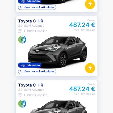
Segunda mano
Autónomos o Particulares
Toyota C-HR
Desde
487.24 €
2.0 180H Advance
mes
· IVA incluido
Híbrido Gasolina
Segunda mano
Autónomos o Particulares
Toyota C-HR
Desde
487.24 €
2.0 180H Advance
mes
· IVA incluido
Híbrido Gasolina