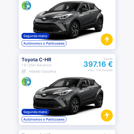
Segunda mano
Autónomos o Particulares
Toyota C-HR
Desde
397.16 €
1.8 125H Advance
mes
· IVA incluido
Híbrido Gasolina
Segunda mano
Autónomos o Particulares