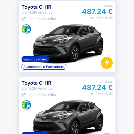
Toyota C-HR
Desde
487.24 €
2.0 180H Advance
mes
· IVA incluido
Híbrido Gasolina
Segunda mano
Autónomos o Particulares
Toyota C-HR
Desde
487.24 €
2.0 180H Advance
mes
· IVA incluido
Híbrido Gasolina