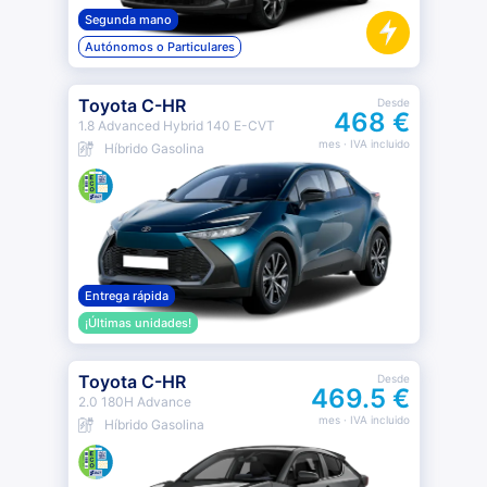
Segunda mano
Autónomos o Particulares
Toyota C-HR
Desde
468 €
1.8 Advanced Hybrid 140 E-CVT
mes
· IVA incluido
Híbrido Gasolina
Entrega rápida
¡Últimas unidades!
Toyota C-HR
Desde
469.5 €
2.0 180H Advance
mes
· IVA incluido
Híbrido Gasolina