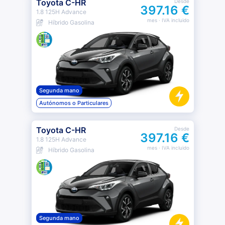
Toyota C-HR
Desde
397.16 €
1.8 125H Advance
mes
· IVA incluido
Híbrido Gasolina
Segunda mano
Autónomos o Particulares
Toyota C-HR
Desde
397.16 €
1.8 125H Advance
mes
· IVA incluido
Híbrido Gasolina
Segunda mano