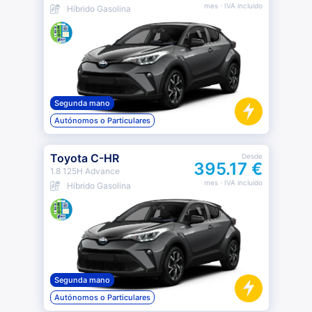
mes
· IVA incluido
Híbrido Gasolina
Segunda mano
Autónomos o Particulares
Toyota C-HR
Desde
395.17 €
1.8 125H Advance
mes
· IVA incluido
Híbrido Gasolina
Segunda mano
Autónomos o Particulares