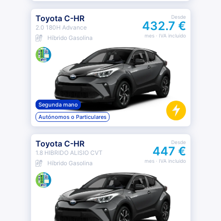
Toyota C-HR
Desde
432.7 €
2.0 180H Advance
mes
· IVA incluido
Híbrido Gasolina
Segunda mano
Autónomos o Particulares
Toyota C-HR
Desde
447 €
1.8 HIBRIDO ALISIO CVT
mes
· IVA incluido
Híbrido Gasolina