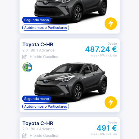
Segunda mano
Autónomos o Particulares
Toyota C-HR
Desde
487.24 €
2.0 180H Advance
mes
· IVA incluido
Híbrido Gasolina
Segunda mano
Autónomos o Particulares
Toyota C-HR
Desde
491 €
2.0 180H Advance
mes
· IVA incluido
Híbrido Gasolina