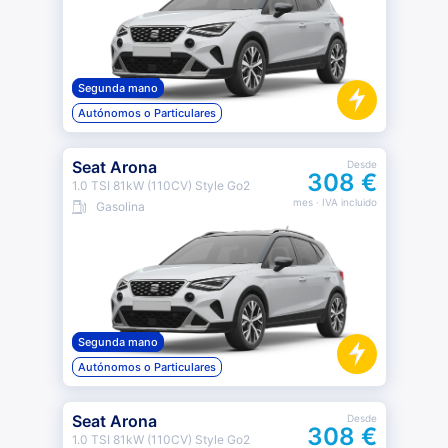
Segunda mano
Autónomos o Particulares
Seat Arona
Desde
308 €
1.0 TSI 81kW (110CV) Style Go2
mes
· IVA incluido
Gasolina
Segunda mano
Autónomos o Particulares
Seat Arona
Desde
308 €
1.0 TSI 81kW (110CV) Style Go2