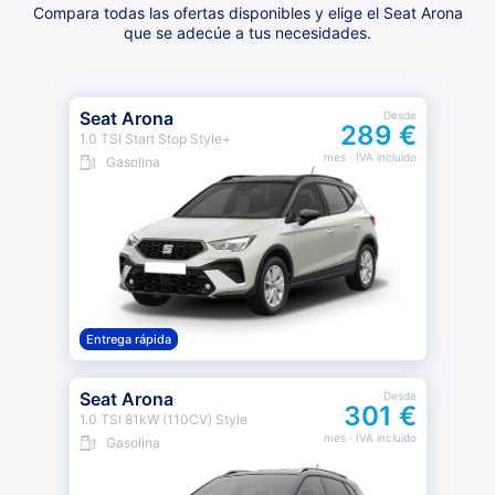
Compara todas las ofertas disponibles y elige el Seat Arona
que se adecúe a tus necesidades.
Seat Arona
Desde
289 €
1.0 TSI Start Stop Style+
mes
· IVA incluido
Gasolina
Entrega rápida
Seat Arona
Desde
301 €
1.0 TSI 81kW (110CV) Style
mes
· IVA incluido
Gasolina