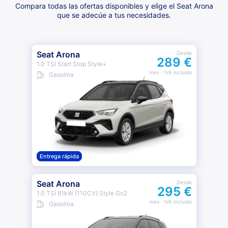
Compara todas las ofertas disponibles y elige el Seat Arona
que se adecúe a tus necesidades.
Seat Arona
Desde
289 €
1.0 TSI Start Stop Style+
mes
· IVA incluido
Gasolina
Entrega rápida
Seat Arona
Desde
295 €
1.0 TSI 81kW (110CV) Style Go2
mes
· IVA incluido
Gasolina