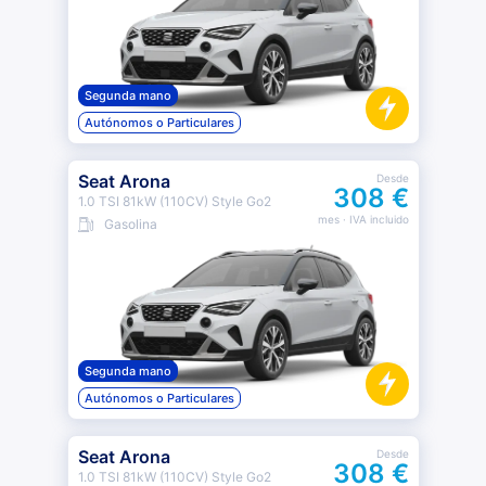
Segunda mano
Autónomos o Particulares
Seat Arona
Desde
308 €
1.0 TSI 81kW (110CV) Style Go2
mes
· IVA incluido
Gasolina
Segunda mano
Autónomos o Particulares
Seat Arona
Desde
308 €
1.0 TSI 81kW (110CV) Style Go2