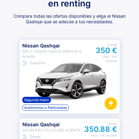
en renting
Compara todas las ofertas disponibles y elige el Nissan
Qashqai que se adecúe a tus necesidades.
Nissan Qashqai
Desde
350 €
DIG-T 103kW (140CV) MHEV 4x2
Acenta
mes
· IVA
incluido
Gasolina
Segunda mano
Autónomos o Particulares
Nissan Qashqai
Desde
350.88 €
DCi 85 KW (115 CV) E6D ACENTA
mes
· IVA incluido
Diesel