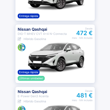
Entrega rápida
Nissan Qashqai
Desde
472 €
DIG-T MHEV CVT 4x4 N-Connecta
mes
· IVA incluido
Híbrido Gasolina
Entrega rápida
¡Últimas unidades!
Nissan Qashqai
Desde
481 €
E-Power Gen3 Acenta
mes
· IVA incluido
Híbrido Gasolina