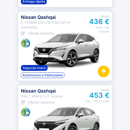
Entrega rápida
Nissan Qashqai
Desde
436 €
E-POWER 140 KW (190 CV) N-
Connecta
mes
· IVA
incluido
Híbrido Gasolina
Segunda mano
Autónomos o Particulares
Nissan Qashqai
Desde
453 €
DIG-T MHEV CVT Acenta
mes
· IVA incluido
Híbrido Gasolina