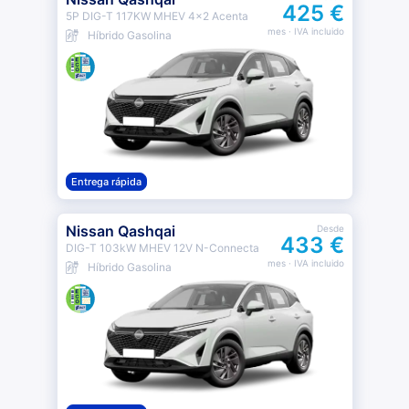
425 €
5P DIG-T 117KW MHEV 4x2 Acenta
mes
· IVA incluido
Híbrido Gasolina
Entrega rápida
Nissan Qashqai
Desde
433 €
DIG-T 103kW MHEV 12V N-Connecta
mes
· IVA incluido
Híbrido Gasolina