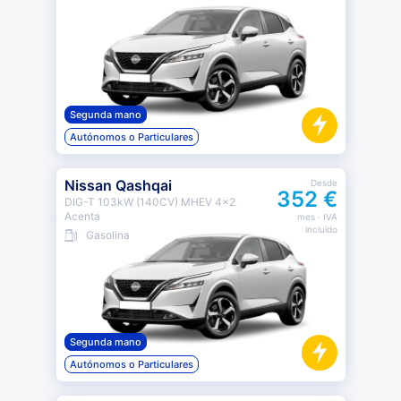
Segunda mano
Autónomos o Particulares
Nissan Qashqai
Desde
352 €
DIG-T 103kW (140CV) MHEV 4x2
Acenta
mes
· IVA
incluido
Gasolina
Segunda mano
Autónomos o Particulares