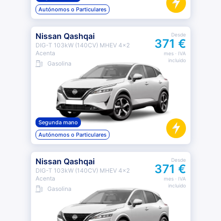
Autónomos o Particulares
Nissan Qashqai
Desde
371 €
DIG-T 103kW (140CV) MHEV 4x2
Acenta
mes
· IVA
incluido
Gasolina
Segunda mano
Autónomos o Particulares
Nissan Qashqai
Desde
371 €
DIG-T 103kW (140CV) MHEV 4x2
Acenta
mes
· IVA
incluido
Gasolina