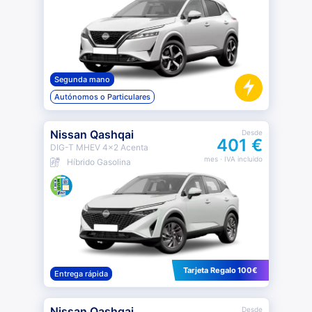
Segunda mano
Autónomos o Particulares
Nissan Qashqai
Desde
401 €
DIG-T MHEV 4x2 Acenta
mes
· IVA incluido
Híbrido Gasolina
Tarjeta Regalo 100€
Entrega rápida
Nissan Qashqai
Desde