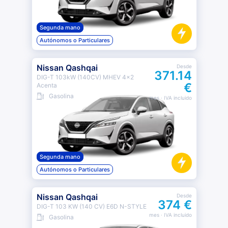
Segunda mano
Autónomos o Particulares
Nissan Qashqai
Desde
371.14
DIG-T 103kW (140CV) MHEV 4x2
€
Acenta
Gasolina
mes
· IVA incluido
Segunda mano
Autónomos o Particulares
Nissan Qashqai
Desde
374 €
DIG-T 103 KW (140 CV) E6D N-STYLE
mes
· IVA incluido
Gasolina