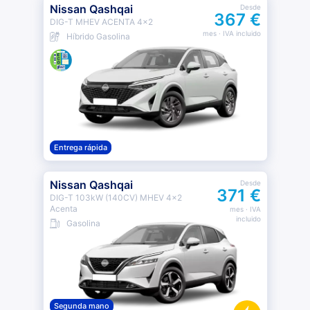
Nissan Qashqai
Desde
367 €
DIG-T MHEV ACENTA 4x2
mes
· IVA incluido
Híbrido Gasolina
Entrega rápida
Nissan Qashqai
Desde
371 €
DIG-T 103kW (140CV) MHEV 4x2
Acenta
mes
· IVA
incluido
Gasolina
Segunda mano