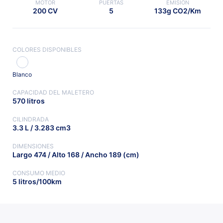
MOTOR
PUERTAS
EMISIÓN
200 CV
5
133g CO2/Km
COLORES DISPONIBLES
Blanco
CAPACIDAD DEL MALETERO
570 litros
CILINDRADA
3.3 L / 3.283 cm3
DIMENSIONES
Largo 474 / Alto 168 / Ancho 189 (cm)
CONSUMO MEDIO
5 litros/100km