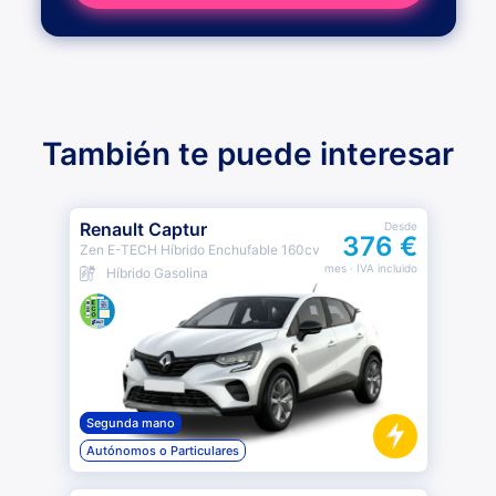
También te puede interesar
Renault Captur
Desde
376 €
Zen E-TECH Híbrido Enchufable 160cv
mes
· IVA incluido
Híbrido Gasolina
Segunda mano
Autónomos o Particulares