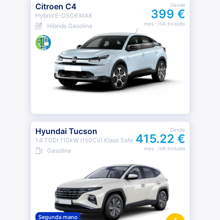
Citroen C4
Desde
399 €
Hybrid E-DSC6 MAX
mes
· IVA incluido
Híbrido Gasolina
Hyundai Tucson
Desde
415.22 €
1.6 TGDI 110kW (150CV) Klass Safe
mes
· IVA incluido
Gasolina
Segunda mano