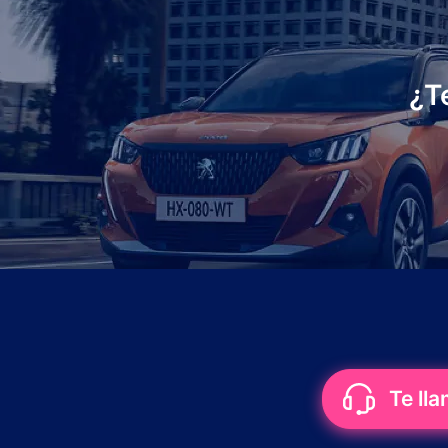
¿T
Te ll