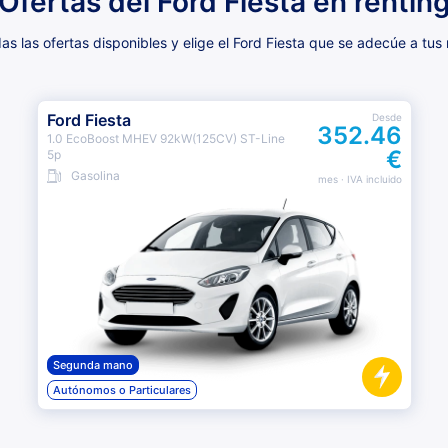
Ofertas del Ford Fiesta en rentin
s las ofertas disponibles y elige el Ford Fiesta que se adecúe a tus
Ford Fiesta
Desde
352.46
1.0 EcoBoost MHEV 92kW(125CV) ST-Line
€
5p
Gasolina
mes
· IVA incluido
Segunda mano
Autónomos o Particulares