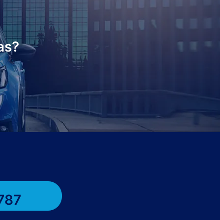
as?
787