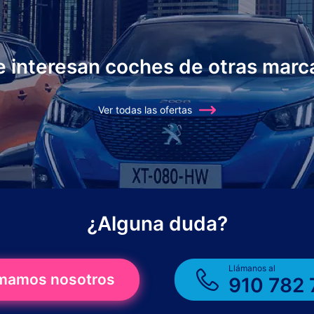
e interesan coches de otras marc
Ver todas las ofertas
¿Alguna duda?
Llámanos al
amamos nosotros
910 782 