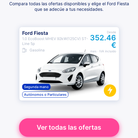
Compara todas las ofertas disponibles y elige el Ford Fiesta
que se adecúe a tus necesidades.
Ford Fiesta
Desde
352.46
1.0 EcoBoost MHEV 92kW(125CV) ST-
€
Line 5p
Gasolina
mes
· IVA incluido
Segunda mano
Autónomos o Particulares
Ver todas las ofertas