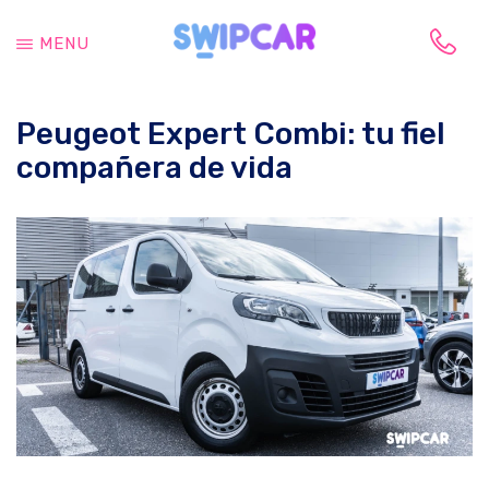
Saltar
Saltar
al
a
MENU
contenido
la
Tu
principal
barra
vida
lateral
Peugeot Expert Combi: tu fiel
cambia,
principal
tu
compañera de vida
coche
también