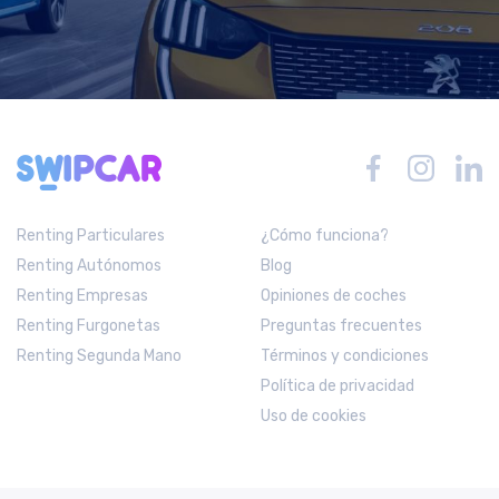
Renting Particulares
¿Cómo funciona?
Renting Autónomos
Blog
Renting Empresas
Opiniones de coches
Renting Furgonetas
Preguntas frecuentes
Renting Segunda Mano
Términos y condiciones
Política de privacidad
Uso de cookies