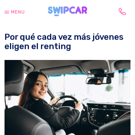
Saltar
Saltar
al
a
MENU
contenido
la
Tu
principal
barra
vida
lateral
Por qué cada vez más jóvenes
cambia,
principal
tu
eligen el renting
coche
también