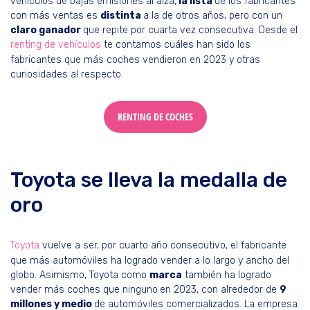
vehículos de bajas emisiones al alza,
la lista
de los fabricantes
con más ventas es
distinta
a la de otros años, pero con un
claro ganador
que repite por cuarta vez consecutiva. Desde el
renting de vehículos
te contamos cuáles han sido los
fabricantes que más coches vendieron en 2023 y otras
curiosidades al respecto.
RENTING DE COCHES
Toyota se lleva la medalla de
oro
Toyota
vuelve a ser, por cuarto año consecutivo, el fabricante
que más automóviles ha logrado vender a lo largo y ancho del
globo. Asimismo, Toyota como
marca
también ha logrado
vender más coches que ninguno
en 2023, con alrededor de
9
millones y medio
de automóviles comercializados. La empresa