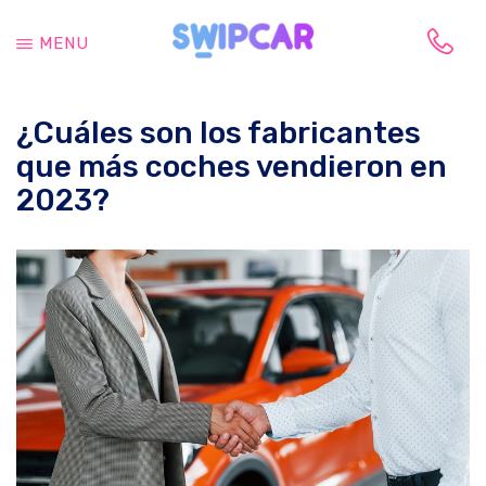
Saltar
Saltar
al
a
MENU
contenido
la
Tu
principal
barra
vida
lateral
¿Cuáles son los fabricantes
cambia,
principal
tu
que más coches vendieron en
coche
2023?
también