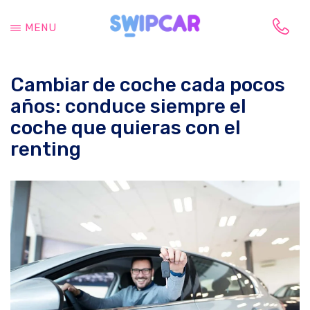
Saltar
Saltar
al
a
MENU
contenido
la
Tu
principal
barra
vida
lateral
Cambiar de coche cada pocos
cambia,
principal
tu
años: conduce siempre el
coche
coche que quieras con el
también
renting