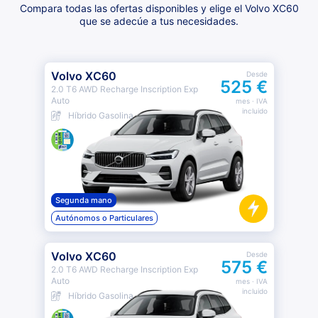
Compara todas las ofertas disponibles y elige el Volvo XC60
que se adecúe a tus necesidades.
Volvo XC60
Desde
525 €
2.0 T6 AWD Recharge Inscription Exp
Auto
mes
· IVA
incluido
Híbrido Gasolina
Segunda mano
Autónomos o Particulares
Volvo XC60
Desde
575 €
2.0 T6 AWD Recharge Inscription Exp
Auto
mes
· IVA
incluido
Híbrido Gasolina