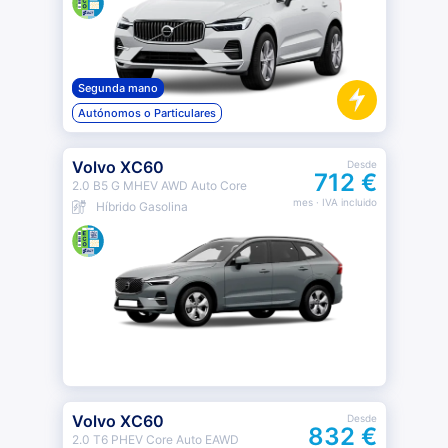
Segunda mano
Autónomos o Particulares
Volvo XC60
Desde
712 €
2.0 B5 G MHEV AWD Auto Core
mes
· IVA incluido
Híbrido Gasolina
Volvo XC60
Desde
832 €
2.0 T6 PHEV Core Auto EAWD