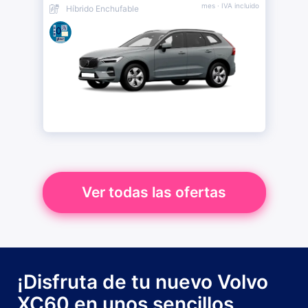
mes
· IVA incluido
Híbrido Enchufable
Ver todas las ofertas
¡Disfruta de tu nuevo Volvo
XC60 en unos sencillos