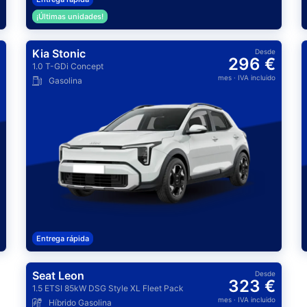
¡Últimas unidades!
Kia Stonic
Desde
296 €
1.0 T-GDi Concept
mes
· IVA incluido
Gasolina
Entrega rápida
Seat Leon
Desde
323 €
1.5 ETSI 85kW DSG Style XL Fleet Pack
mes
· IVA incluido
Híbrido Gasolina