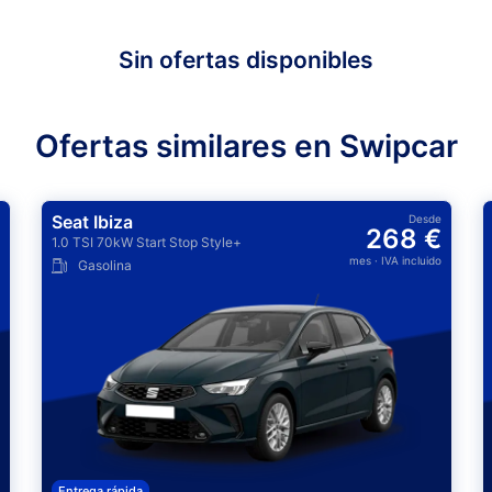
Sin ofertas disponibles
Ofertas similares en Swipcar
Seat Ibiza
Desde
268 €
1.0 TSI 70kW Start Stop Style+
mes
· IVA incluido
Gasolina
Entrega rápida