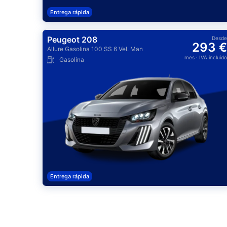
Entrega rápida
Peugeot 208
Desde
293 €
Allure Gasolina 100 SS 6 Vel. Man
mes
· IVA incluido
Gasolina
Entrega rápida