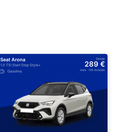
Seat Arona
Desde
289 €
1.0 TSI Start Stop Style+
mes
· IVA incluido
Gasolina