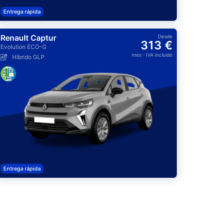
Entrega rápida
Renault Captur
Desde
313 €
Evolution ECO-G
mes
· IVA incluido
Híbrido GLP
Entrega rápida