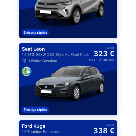
Entrega rápida
Seat Leon
Desde
323 €
1.5 ETSI 85kW DSG Style XL Fleet Pack
mes
· IVA incluido
Híbrido Gasolina
Entrega rápida
Ford Kuga
Desde
338 €
1.5 Titanium Ecoboost