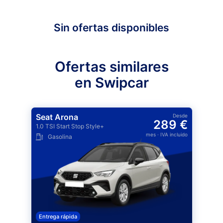
Sin ofertas disponibles
Ofertas similares
en Swipcar
Seat Arona
Desde
289 €
1.0 TSI Start Stop Style+
mes
· IVA incluido
Gasolina
Entrega rápida