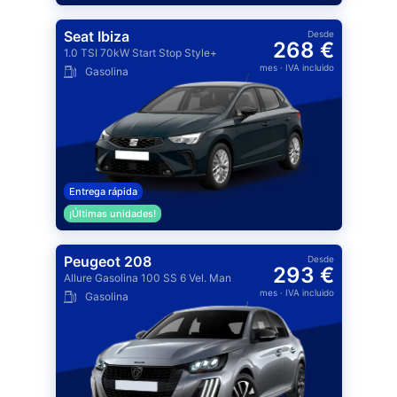
Seat Ibiza
Desde
268 €
1.0 TSI 70kW Start Stop Style+
mes
· IVA incluido
Gasolina
Entrega rápida
¡Últimas unidades!
Peugeot 208
Desde
293 €
Allure Gasolina 100 SS 6 Vel. Man
mes
· IVA incluido
Gasolina