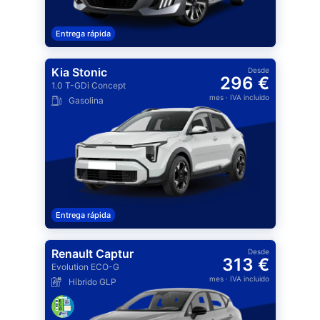
Entrega rápida
Kia Stonic
Desde
296 €
1.0 T-GDi Concept
mes
· IVA incluido
Gasolina
Entrega rápida
Renault Captur
Desde
313 €
Evolution ECO-G
mes
· IVA incluido
Híbrido GLP