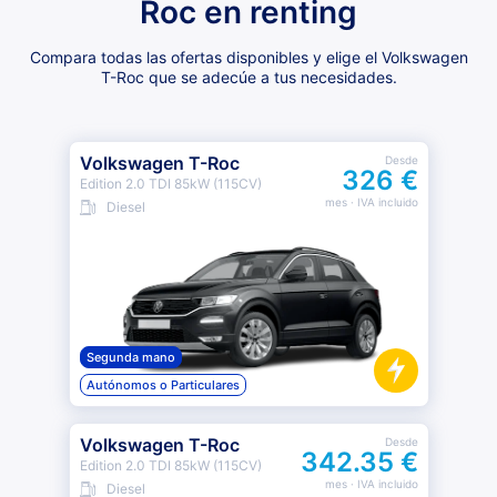
Roc en renting
Compara todas las ofertas disponibles y elige el Volkswagen
T-Roc que se adecúe a tus necesidades.
Volkswagen T-Roc
Desde
326 €
Edition 2.0 TDI 85kW (115CV)
mes
· IVA incluido
Diesel
Segunda mano
Autónomos o Particulares
Volkswagen T-Roc
Desde
342.35 €
Edition 2.0 TDI 85kW (115CV)
mes
· IVA incluido
Diesel