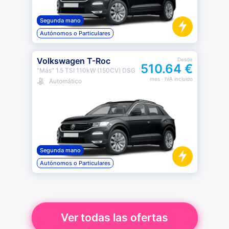
Segunda mano
Autónomos o Particulares
Volkswagen T-Roc
Desde
510.64 €
"Más" 1.5 TSI 110kW (150CV) DSG
mes
· IVA incluido
Automático
Segunda mano
Autónomos o Particulares
Ver todas las ofertas