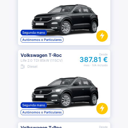
Segunda mano
Autónomos o Particulares
Volkswagen T-Roc
Desde
387.81 €
Life 2.0 TDI 85kW (115CV)
mes
· IVA incluido
Diesel
Segunda mano
Autónomos o Particulares
Volkswagen T-Roc
Desde