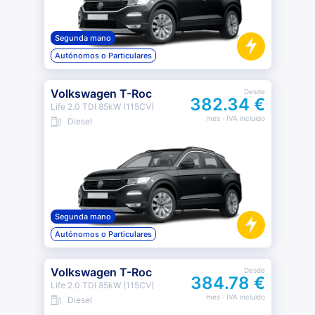
Segunda mano
Autónomos o Particulares
Volkswagen T-Roc
Desde
382.34 €
Life 2.0 TDI 85kW (115CV)
mes
· IVA incluido
Diesel
Segunda mano
Autónomos o Particulares
Volkswagen T-Roc
Desde
384.78 €
Life 2.0 TDI 85kW (115CV)
mes
· IVA incluido
Diesel