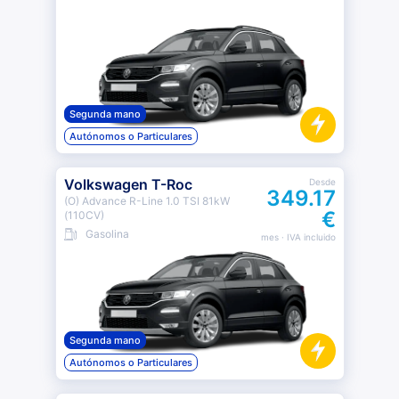
Segunda mano
Autónomos o Particulares
Volkswagen T-Roc
Desde
349.17
(O) Advance R-Line 1.0 TSI 81kW
€
(110CV)
Gasolina
mes
· IVA incluido
Segunda mano
Autónomos o Particulares