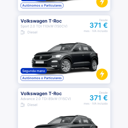
Autónomos o Particulares
Volkswagen T-Roc
Desde
371 €
Sport 2.0 TDI 110kW (150CV)
mes
· IVA incluido
Diesel
Segunda mano
Autónomos o Particulares
Volkswagen T-Roc
Desde
371 €
Advance 2.0 TDI 85kW (115CV)
mes
· IVA incluido
Diesel