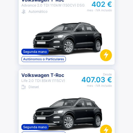
402 €
Advance 2.0 TDI 110kW (150CV) DSG
mes
· IVA incluido
Automático
Segunda mano
Autónomos o Particulares
Volkswagen T-Roc
Desde
407.03 €
Life 2.0 TDI 85kW (115CV)
mes
· IVA incluido
Diesel
Segunda mano