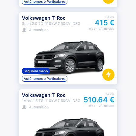
Autónomos o Particulares
Volkswagen T-Roc
Desde
415 €
Sport 2.0 TDI 110kW (150CV) DSG
mes
· IVA incluido
Automático
Segunda mano
Autónomos o Particulares
Volkswagen T-Roc
Desde
510.64 €
"Más" 1.5 TSI 110kW (150CV) DSG
mes
· IVA incluido
Automático