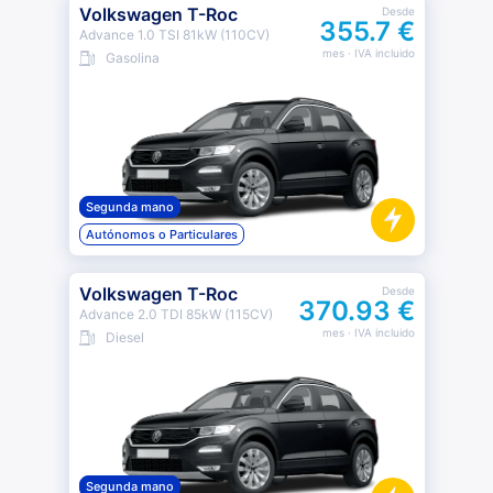
Volkswagen T-Roc
Desde
355.7 €
Advance 1.0 TSI 81kW (110CV)
mes
· IVA incluido
Gasolina
Segunda mano
Autónomos o Particulares
Volkswagen T-Roc
Desde
370.93 €
Advance 2.0 TDI 85kW (115CV)
mes
· IVA incluido
Diesel
Segunda mano