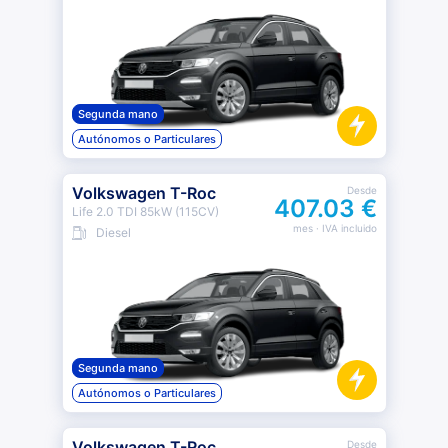
Segunda mano
Autónomos o Particulares
Volkswagen T-Roc
Desde
407.03 €
Life 2.0 TDI 85kW (115CV)
mes
· IVA incluido
Diesel
Segunda mano
Autónomos o Particulares
Volkswagen T-Roc
Desde