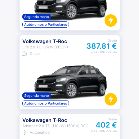
Segunda mano
Autónomos o Particulares
Volkswagen T-Roc
Desde
387.81 €
Life 2.0 TDI 85kW (115CV)
mes
· IVA incluido
Diesel
Segunda mano
Autónomos o Particulares
Volkswagen T-Roc
Desde
402 €
Advance 2.0 TDI 110kW (150CV) DSG
mes
· IVA incluido
Automático