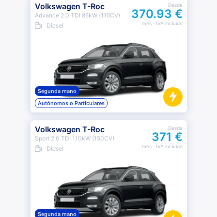
Volkswagen T-Roc
Desde
370.93 €
Advance 2.0 TDI 85kW (115CV)
mes
· IVA incluido
Diesel
Segunda mano
Autónomos o Particulares
Volkswagen T-Roc
Desde
371 €
Sport 2.0 TDI 110kW (150CV)
mes
· IVA incluido
Diesel
Segunda mano