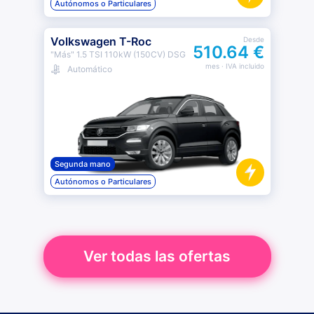
Autónomos o Particulares
Volkswagen T-Roc
Desde
510.64 €
"Más" 1.5 TSI 110kW (150CV) DSG
mes
· IVA incluido
Automático
Segunda mano
Autónomos o Particulares
Ver todas las ofertas