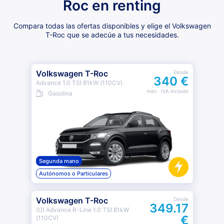
Roc en renting
Compara todas las ofertas disponibles y elige el Volkswagen
T-Roc que se adecúe a tus necesidades.
Volkswagen T-Roc
Desde
340 €
Advance 1.0 TSI 81kW (110CV)
mes
· IVA incluido
Gasolina
Segunda mano
Autónomos o Particulares
Volkswagen T-Roc
Desde
349.17
(O) Advance R-Line 1.0 TSI 81kW
€
(110CV)