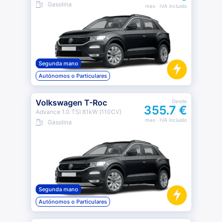
Gasolina
mes
· IVA incluido
Segunda mano
Autónomos o Particulares
Volkswagen T-Roc
Desde
355.7 €
Advance 1.0 TSI 81kW (110CV)
mes
· IVA incluido
Gasolina
Segunda mano
Autónomos o Particulares