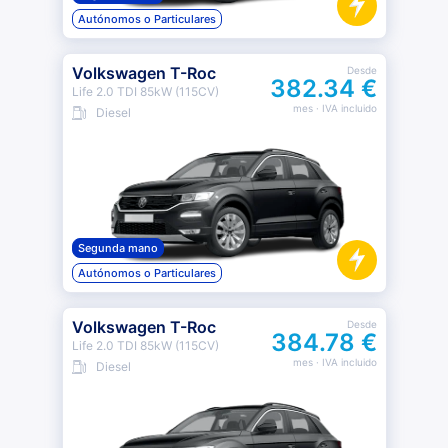
Autónomos o Particulares
Volkswagen T-Roc
Desde
382.34 €
Life 2.0 TDI 85kW (115CV)
mes
· IVA incluido
Diesel
Segunda mano
Autónomos o Particulares
Volkswagen T-Roc
Desde
384.78 €
Life 2.0 TDI 85kW (115CV)
mes
· IVA incluido
Diesel