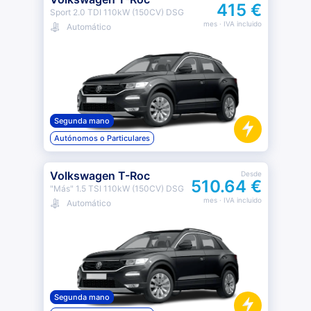
415 €
Sport 2.0 TDI 110kW (150CV) DSG
mes
· IVA incluido
Automático
Segunda mano
Autónomos o Particulares
Volkswagen T-Roc
Desde
510.64 €
"Más" 1.5 TSI 110kW (150CV) DSG
mes
· IVA incluido
Automático
Segunda mano