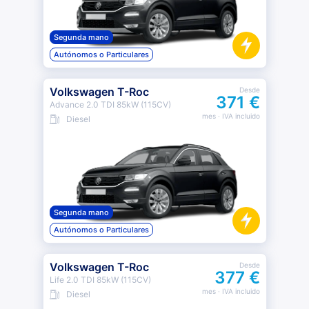
Segunda mano
Autónomos o Particulares
Volkswagen T-Roc
Desde
371 €
Advance 2.0 TDI 85kW (115CV)
mes
· IVA incluido
Diesel
Segunda mano
Autónomos o Particulares
Volkswagen T-Roc
Desde
377 €
Life 2.0 TDI 85kW (115CV)
mes
· IVA incluido
Diesel