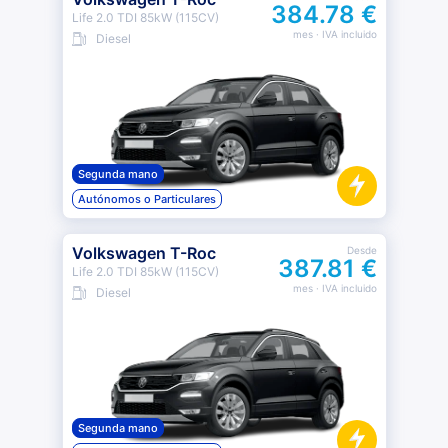
384.78 €
Life 2.0 TDI 85kW (115CV)
mes
· IVA incluido
Diesel
Segunda mano
Autónomos o Particulares
Volkswagen T-Roc
Desde
387.81 €
Life 2.0 TDI 85kW (115CV)
mes
· IVA incluido
Diesel
Segunda mano