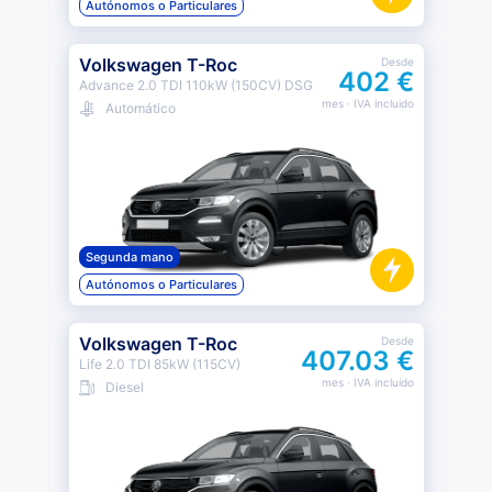
Autónomos o Particulares
Volkswagen T-Roc
Desde
402 €
Advance 2.0 TDI 110kW (150CV) DSG
mes
· IVA incluido
Automático
Segunda mano
Autónomos o Particulares
Volkswagen T-Roc
Desde
407.03 €
Life 2.0 TDI 85kW (115CV)
mes
· IVA incluido
Diesel