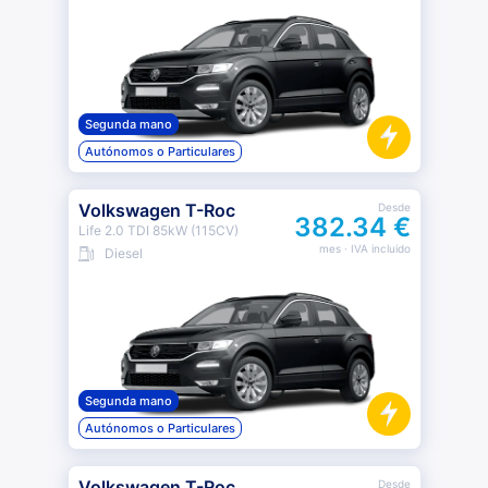
Segunda mano
Autónomos o Particulares
Volkswagen T-Roc
Desde
382.34 €
Life 2.0 TDI 85kW (115CV)
mes
· IVA incluido
Diesel
Segunda mano
Autónomos o Particulares
Volkswagen T-Roc
Desde