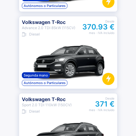
Autónomos o Particulares
Volkswagen T-Roc
Desde
370.93 €
Advance 2.0 TDI 85kW (115CV)
mes
· IVA incluido
Diesel
Segunda mano
Autónomos o Particulares
Volkswagen T-Roc
Desde
371 €
Sport 2.0 TDI 110kW (150CV)
mes
· IVA incluido
Diesel