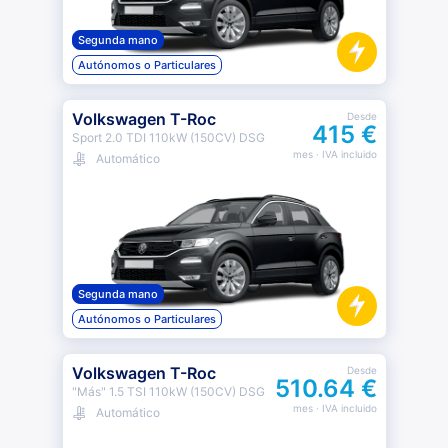
Segunda mano
Autónomos o Particulares
Volkswagen T-Roc
Desde
415 €
Sport 2.0 TDI 110kW (150CV) DSG
mes
· IVA incluido
Automático
Segunda mano
Autónomos o Particulares
Volkswagen T-Roc
Desde
510.64 €
"Más" 1.5 TSI 110kW (150CV) DSG
mes
· IVA incluido
Automático