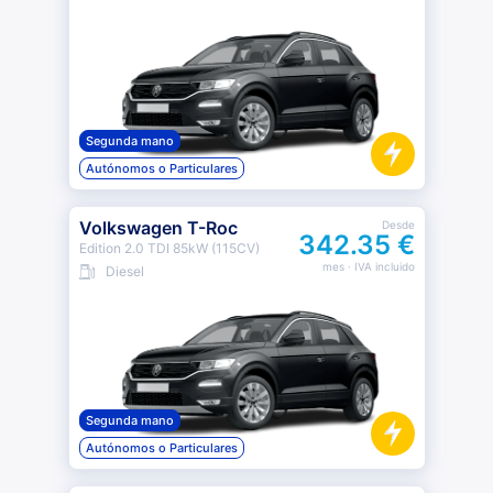
Segunda mano
Autónomos o Particulares
Volkswagen T-Roc
Desde
342.35 €
Edition 2.0 TDI 85kW (115CV)
mes
· IVA incluido
Diesel
Segunda mano
Autónomos o Particulares