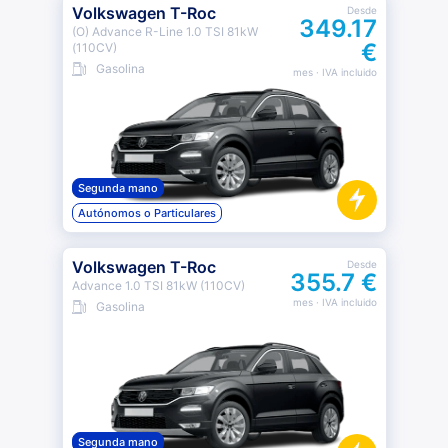
Volkswagen T-Roc
Desde
349.17
(O) Advance R-Line 1.0 TSI 81kW
€
(110CV)
Gasolina
mes
· IVA incluido
Segunda mano
Autónomos o Particulares
Volkswagen T-Roc
Desde
355.7 €
Advance 1.0 TSI 81kW (110CV)
mes
· IVA incluido
Gasolina
Segunda mano