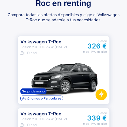
Roc en renting
Compara todas las ofertas disponibles y elige el Volkswagen
T-Roc que se adecúe a tus necesidades.
Volkswagen T-Roc
Desde
326 €
Edition 2.0 TDI 85kW (115CV)
mes
· IVA incluido
Diesel
Segunda mano
Autónomos o Particulares
Volkswagen T-Roc
Desde
339 €
Edition 2.0 TDI 85kW (115CV)
mes
· IVA incluido
Diesel