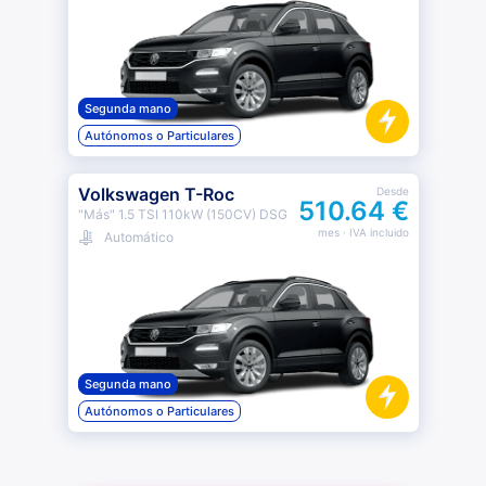
Segunda mano
Autónomos o Particulares
Volkswagen T-Roc
Desde
510.64 €
"Más" 1.5 TSI 110kW (150CV) DSG
mes
· IVA incluido
Automático
Segunda mano
Autónomos o Particulares