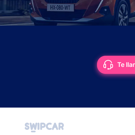
Te ll