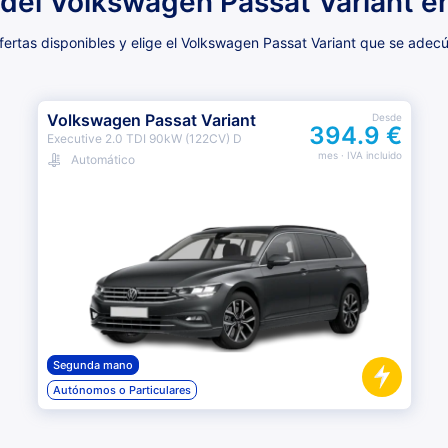
 del Volkswagen Passat Variant en
ertas disponibles y elige el Volkswagen Passat Variant que se adec
Volkswagen Passat Variant
Desde
394.9 €
Executive 2.0 TDI 90kW (122CV) D
mes
· IVA incluido
Automático
Segunda mano
Autónomos o Particulares